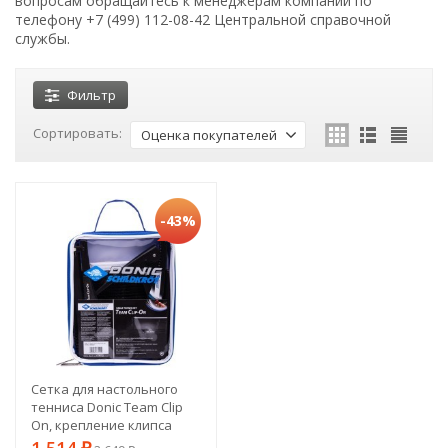
вопросам обращайтесь к менеджерам компании по
телефону +7 (499) 112-08-42 Центральной справочной
службы.
Фильтр
Сортировать:
Оценка покупателей
-43%
Сетка для настольного
тенниса Donic Team Clip
On, крепление клипса
(657118)