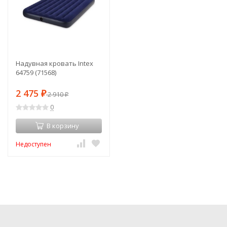
Надувная кровать Intex
64759 (71568)
2 475
₽
2 910
₽
0
В корзину
Недоступен