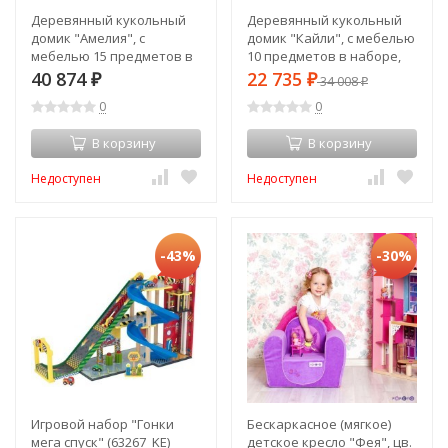
Деревянный кукольный
Деревянный кукольный
домик "Амелия", с
домик "Кайли", с мебелью
мебелью 15 предметов в
10 предметов в наборе,
наборе, для кукол 30 см
для кукол 30 см (65869_KE)
40 874
22 735
₽
₽
34 008
₽
(65093_KE)
0
0
В корзину
В корзину
Недоступен
Недоступен
-43%
-30%
Игровой набор "Гонки
Бескаркасное (мягкое)
мега спуск" (63267_KE)
детское кресло "Фея", цв.