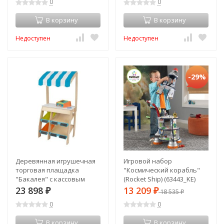
0
0
В корзину
В корзину
Недоступен
Недоступен
-29%
Деревянная игрушечная
Игровой набор
торговая плащадка
"Космический корабль"
"Бакалея" с кассовым
(Rocket Ship) (63443_KE)
аппаратом (53017_KE)
23 898
13 209
₽
₽
18 535
₽
0
0
В корзину
В корзину