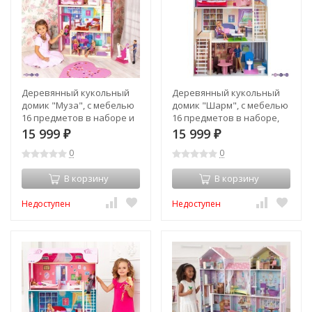
Деревянный кукольный
Деревянный кукольный
домик "Муза", с мебелью
домик "Шарм", с мебелью
16 предметов в наборе и
16 предметов в наборе,
с качелями, для кукол 30
для кукол 30 см (PD315-02)
15 999
15 999
₽
₽
см (PD315-01)
0
0
В корзину
В корзину
Недоступен
Недоступен