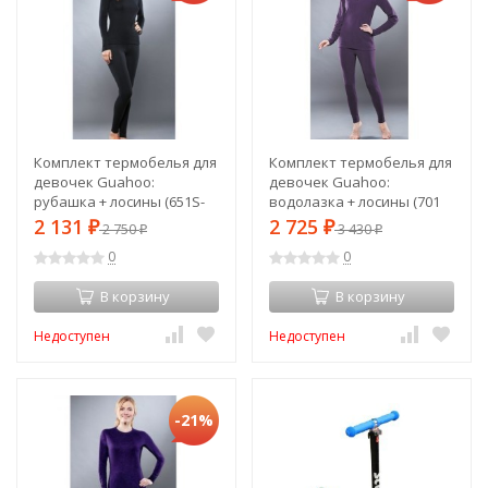
Комплект термобелья для
Комплект термобелья для
девочек Guahoo:
девочек Guahoo:
рубашка + лосины (651S-
водолазка + лосины (701
BK / 651P-BK) (52584)
Z/DVT / 701 P/DVT) (2XS)
2 131
2 725
₽
2 750
₽
3 430
₽
₽
(52571)
0
0
В корзину
В корзину
Недоступен
Недоступен
-21%