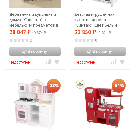
Деревянный кукольный
Детская игрушечная
домик "Саванна", с
кухня из дерева
мебелью 14 предметов в
"Винтаж", цвет Белый
наборе, для кукол 30 см
(White Vintage Kitchen)
28 047
23 850
₽
40 874
₽
42 821
₽
₽
(65023_KE)
(53208_KE)
0
0
В корзину
В корзину
Недоступен
Недоступен
-33%
-51%