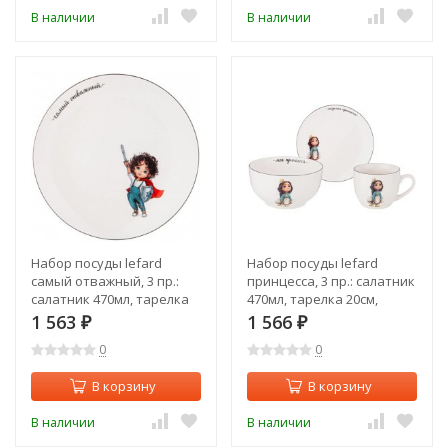
В наличии
В наличии
Набор посуды lefard
Набор посуды lefard
самый отважный, 3 пр.:
принцесса, 3 пр.: салатник
салатник 470мл, тарелка
470мл, тарелка 20см,
20см, кружка 220мл Lefard
кружка 220мл Lefard (260-
1 563
1 566
₽
₽
(260-678)
683)
0
0
В корзину
В корзину
В наличии
В наличии