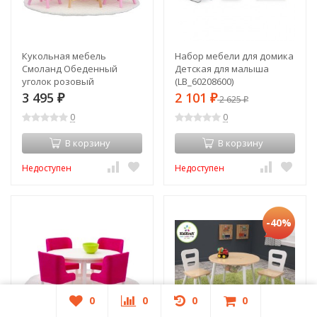
Кукольная мебель
Набор мебели для домика
Смоланд Обеденный
Детская для малыша
уголок розовый
(LB_60208600)
(LB_60207900)
3 495
2 101
₽
₽
2 625
₽
0
0
В корзину
В корзину
Недоступен
Недоступен
-40%
0
0
0
0