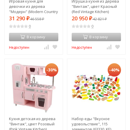
Игровая кухня для
Игрушка кухня из дерева
девочки из дерева
"Винтаж", цвет Красный
"Модерн" (Modern Country
(Red Vintage Kitchen)
Kitchen) (53222_KE)
(53173_KE)
31 290
20 950
₽
46 558
₽
42 821
₽
₽
0
0
В корзину
В корзину
Недоступен
Недоступен
-30%
-40%
Кухня детская из дерева
Набор еды "Вкусное
"Винтаж", цвет Розовый
удовольствие", 115
(Pink Vintage Kitchen)
элементов (63330_KE)