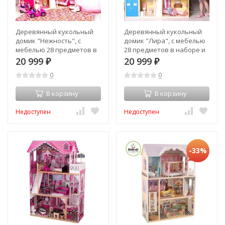
Деревянный кукольный
Деревянный кукольный
домик "Нежность", с
домик "Лира", с мебелью
мебелью 28 предметов в
28 предметов в наборе и
наборе и с гаражом, для
с гаражом, для кукол 30 см
20 999
20 999
₽
₽
кукол 30 см (PD316-01)
(PD316)
0
0
В корзину
В корзину
Недоступен
Недоступен
-33%