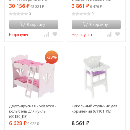
(53179_KE)
30 156
3 861
₽
42 821
₽
6 476
₽
₽
0
0
В корзину
В корзину
Недоступен
Недоступен
-33%
Двухъярусная кроватка -
Кукольный стульчик для
колыбель для куклы
кормления (61101_KE)
(60130_KE)
6 628
8 561
₽
9 922
₽
₽