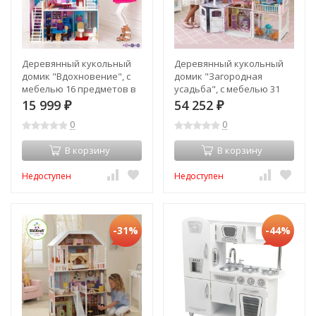
Деревянный кукольный
Деревянный кукольный
домик "Вдохновение", с
домик "Загородная
мебелью 16 предметов в
усадьба", с мебелью 31
наборе, для кукол 30 см
предмет в наборе и с
15 999
54 252
₽
₽
(PD315)
гаражом, для кукол 30 см
0
0
(65242_KE)
В корзину
В корзину
Недоступен
Недоступен
-31%
-44%