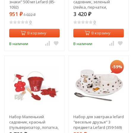
знаки" 500 мл Lefard (85-
садовник, зеленый
1092)
(лейка, перчатки,
лопатка, грабельки)
951
3 420
₽
1 022
₽
₽
(J03228b)
0
0
В корзину
В корзину
В наличии
В наличии
-59%
Набор Маленький
Набор для завтрака lefard
садовник, красный
"веселые друзья" 3
(пульверизатор, лопатка,
предмета Lefard (359-569)
грабельки, перчатки,