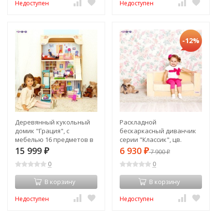
Недоступен
Недоступен
-12%
Деревянный кукольный
Раскладной
домик "Грация", с
бескаркасный диванчик
мебелью 16 предметов в
серии "Классик", цв.
наборе и с качелями, для
Бежевый (PCR316-07)
15 999
6 930
₽
₽
7 900
₽
кукол 30 см (PD315-03)
0
0
В корзину
В корзину
Недоступен
Недоступен