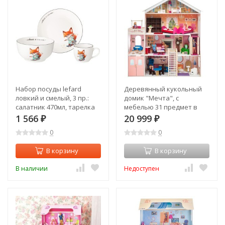
Набор посуды lefard
Деревянный кукольный
ловкий и смелый, 3 пр.:
домик "Мечта", с
салатник 470мл, тарелка
мебелью 31 предмет в
20см, кружка 220мл Lefard
наборе, с гаражом и с
1 566
20 999
₽
₽
(260-945)
качелями, для кукол 30 см
0
0
(PD316-02)
В корзину
В корзину
В наличии
Недоступен