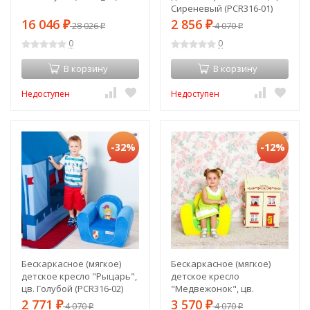
Сиреневый (PCR316-01)
16 046
2 856
₽
28 026
₽
4 070
₽
₽
0
0
В корзину
В корзину
Недоступен
Недоступен
-32%
-12%
Бескаркасное (мягкое)
Бескаркасное (мягкое)
детское кресло "Рыцарь",
детское кресло
цв. Голубой (PCR316-02)
"Медвежонок", цв.
Желтый+Салатовый
2 771
3 570
₽
4 070
₽
4 070
₽
₽