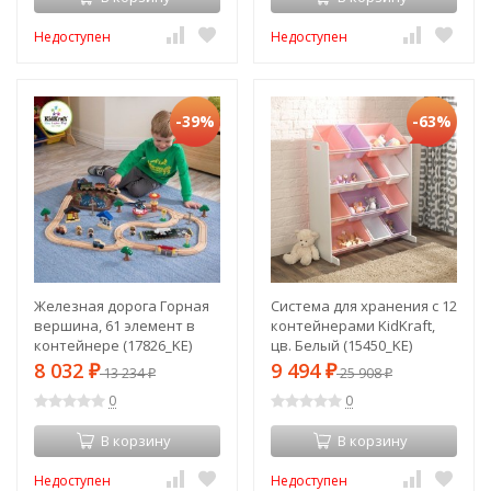
Недоступен
Недоступен
-39%
-63%
Железная дорога Горная
Система для хранения с 12
вершина, 61 элемент в
контейнерами KidKraft,
контейнере (17826_KE)
цв. Белый (15450_KE)
8 032
9 494
₽
13 234
₽
25 908
₽
₽
0
0
В корзину
В корзину
Недоступен
Недоступен