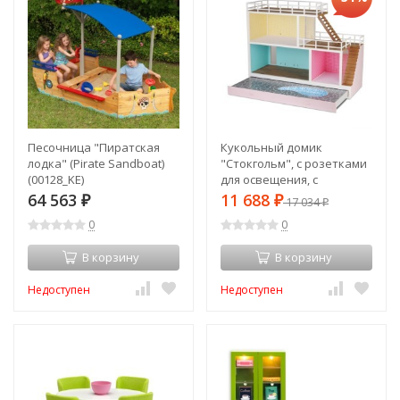
Песочница "Пиратская
Кукольный домик
лодка" (Pirate Sandboat)
"Стокгольм", с розетками
(00128_KE)
для освещения, с
бассейном, для кукол 12
64 563
11 688
₽
₽
17 034
₽
см (LB_60903200)
0
0
В корзину
В корзину
Недоступен
Недоступен