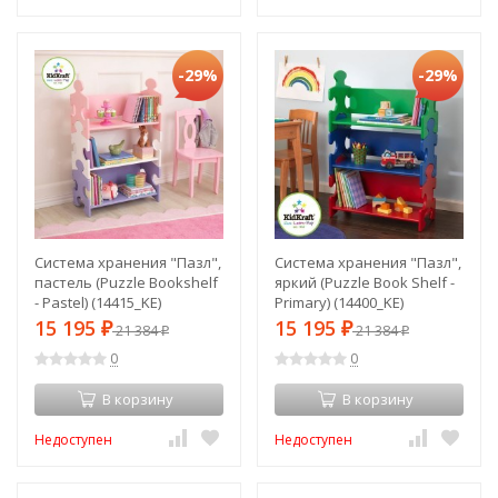
-29%
-29%
Система хранения "Пазл",
Система хранения "Пазл",
пастель (Puzzle Bookshelf
яркий (Puzzle Book Shelf -
- Pastel) (14415_KE)
Primary) (14400_KE)
15 195
15 195
₽
21 384
₽
21 384
₽
₽
0
0
В корзину
В корзину
Недоступен
Недоступен