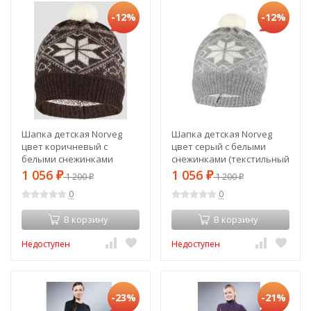
-12%
-12%
Шапка детская Norveg
Шапка детская Norveg
цвет коричневый с
цвет серый с белыми
белыми снежинками
снежинками (текстильный
(текстильный помпон)
помпон) 7CWU-053 (S)
1 056
1 056
₽
1 200
₽
1 200
₽
₽
7CWU-018 (S) (15349s48759)
(15350s48762)
0
0
В корзину
В корзину
Недоступен
Недоступен
-23%
-21%