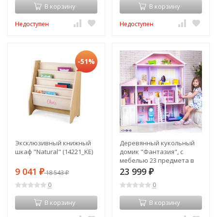
В корзину
В корзину
Недоступен
Недоступен
-51%
Эксклюзивный книжный
Деревянный кукольный
шкаф "Natural" (14221_KE)
домик "Фантазия", с
мебелью 23 предмета в
наборе и с гаражом, для
9 041
23 999
₽
18 543
₽
₽
кукол 30 см (PD316-03)
0
0
В корзину
В корзину