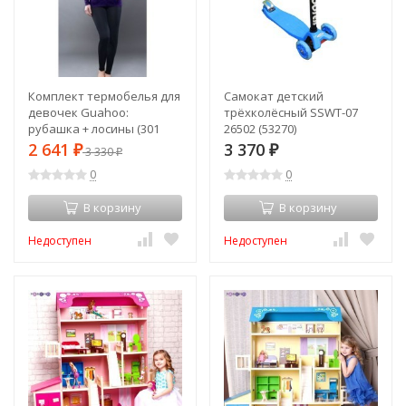
Комплект термобелья для
Самокат детский
девочек Guahoo:
трёхколёсный SSWT-07
рубашка + лосины (301
26502 (53270)
S/VT / 301 P/BK) (2XS)
2 641
3 370
₽
3 330
₽
₽
(52581s57506)
0
0
В корзину
В корзину
Недоступен
Недоступен