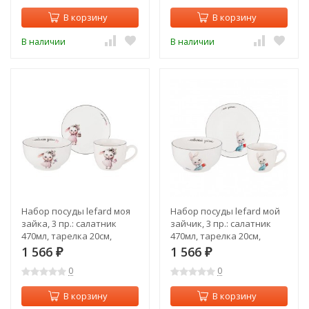
В корзину
В корзину
В наличии
В наличии
Набор посуды lefard моя
Набор посуды lefard мой
зайка, 3 пр.: салатник
зайчик, 3 пр.: салатник
470мл, тарелка 20см,
470мл, тарелка 20см,
кружка 220мл Lefard (260-
кружка 220мл Lefard (260-
1 566
1 566
₽
₽
687)
685)
0
0
В корзину
В корзину