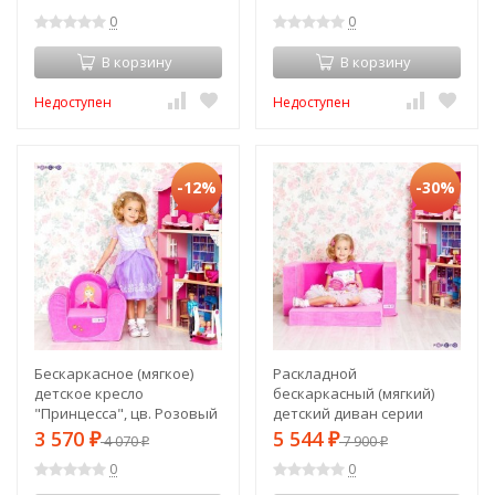
(PCR316-03)
0
0
В корзину
В корзину
Недоступен
Недоступен
-12%
-30%
Бескаркасное (мягкое)
Раскладной
детское кресло
бескаркасный (мягкий)
"Принцесса", цв. Розовый
детский диван серии
(PCR316)
"Классик", цв. Розовый
3 570
5 544
₽
4 070
₽
7 900
₽
₽
(PCR316-05)
0
0