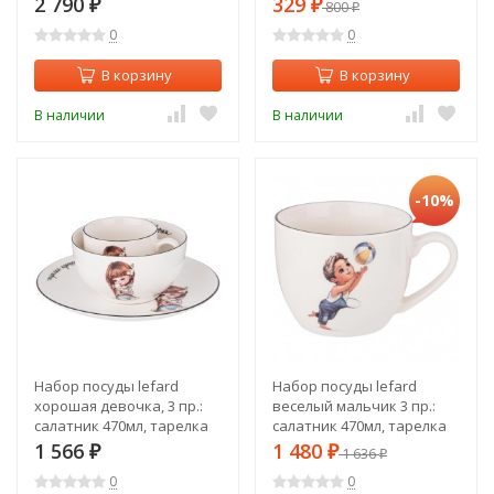
2 790
329
₽
₽
800
₽
ведро) (J03236b)
0
0
В корзину
В корзину
В наличии
В наличии
-10%
Набор посуды lefard
Набор посуды lefard
хорошая девочка, 3 пр.:
веселый мальчик 3 пр.:
салатник 470мл, тарелка
салатник 470мл, тарелка
20см, кружка 220мл Lefard
20см, кружка 220мл Lefard
1 566
1 480
₽
₽
1 636
₽
(260-681)
(260-679)
0
0