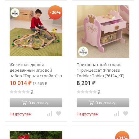
-26%
Железная дорога -
Прикроватный столик
деревянный игровой
"Принцесса" (Princess
набор "Горная стройка", в
Toddler Table) (76124_KE)
контейнере (17805_KE)
10 014
8 291
₽
13 565
₽
₽
0
0
В корзину
В корзину
Недоступен
Недоступен
-31%