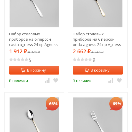
Набор столовых
Набор столовых
приборов на 6 персон
приборов на 6 персон
casta agness 24 пр Agness
onda agness 24 пр Agness
(942-555)
(942-546)
1 912
2 662
₽
4 026
₽
4 746
₽
₽
0
0
В корзину
В корзину
В наличии
В наличии
-66%
-69%