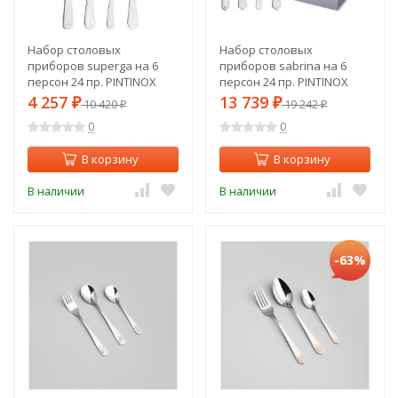
Набор столовых
Набор столовых
приборов superga на 6
приборов sabrina на 6
персон 24 пр. PINTINOX
персон 24 пр. PINTINOX
(340-090)
(340-092)
4 257
13 739
₽
10 420
₽
19 242
₽
₽
0
0
В корзину
В корзину
В наличии
В наличии
-63%