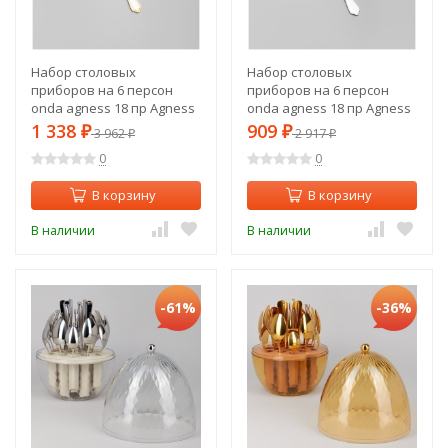
Набор столовых
Набор столовых
приборов на 6 персон
приборов на 6 персон
onda agness 18 пр Agness
onda agness 18 пр Agness
(942-547)
(942-544)
1 338
909
₽
3 962
₽
2 917
₽
₽
0
0
В корзину
В корзину
В наличии
В наличии
-61%
-36%