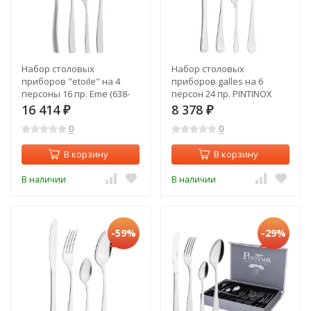
Набор столовых
Набор столовых
приборов "etoile" на 4
приборов galles на 6
персоны 16 пр. Eme (638-
персон 24 пр. PINTINOX
045)
(340-089)
16 414
8 378
₽
₽
0
0
В корзину
В корзину
В наличии
В наличии
-59%
-29%