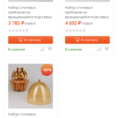
Набор столовых
Набор столовых
приборов на
приборов на
вращающейся подставке,
вращающейся подставке,
24пр., сталь 18/10 Agness
24пр, пвд покрытие
3 785
4 692
₽
9 695
₽
7 305
₽
₽
(922-022)
Agness (922-021)
0
0
В корзину
В корзину
В наличии
В наличии
-63%
Набор столовых