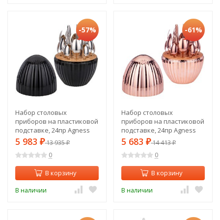
-57%
-61%
Набор столовых
Набор столовых
приборов на пластиковой
приборов на пластиковой
подставке, 24пр Agness
подставке, 24пр Agness
(933-201)
(933-202)
5 983
5 683
₽
13 935
₽
14 413
₽
₽
0
0
В корзину
В корзину
В наличии
В наличии