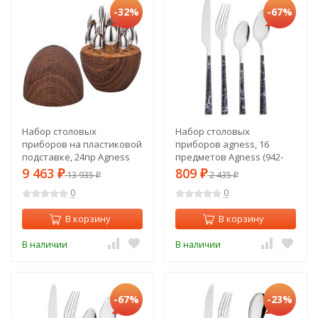
-32%
-67%
Набор столовых
Набор столовых
приборов на пластиковой
приборов agness, 16
подставке, 24пр Agness
предметов Agness (942-
(933-204)
134)
9 463
809
₽
13 935
₽
2 435
₽
₽
0
0
В корзину
В корзину
В наличии
В наличии
-67%
-23%