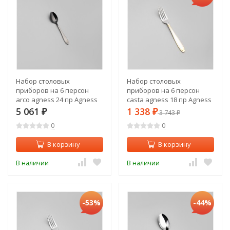
Набор столовых
Набор столовых
приборов на 6 персон
приборов на 6 персон
arco agness 24 пр Agness
casta agness 18 пр Agness
(942-564)
(942-559)
5 061
1 338
₽
₽
3 743
₽
0
0
В корзину
В корзину
В наличии
В наличии
-53%
-44%