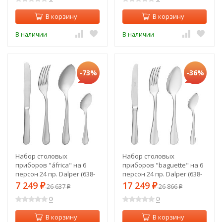
В корзину
В корзину
В наличии
В наличии
-73%
-36%
Набор столовых
Набор столовых
приборов "áfrica" на 6
приборов "baguette" на 6
персон 24 пр. Dalper (638-
персон 24 пр. Dalper (638-
205)
207)
7 249
17 249
₽
26 637
₽
26 866
₽
₽
0
0
В корзину
В корзину