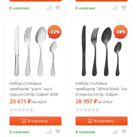
В наличии
В наличии
-32%
-38%
Набор столовых
Набор столовых
приборов "paris" на 6
приборов "áfrica black" на
персон 24 пр. Dalper (638-
6 персон 24 пр. Dalper
204)
(638-203)
20 671
28 997
₽
30 302
₽
47 079
₽
₽
0
0
В корзину
В корзину
В наличии
В наличии