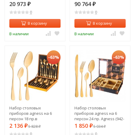
пр. Eme (638-028)
20 973
90 764
₽
₽
0
0
В корзину
В корзину
В наличии
В наличии
-63%
-63%
Набор столовых
Набор столовых
приборов agness на 6
приборов agness на 6
персон 18 пр.в
персон 24 пр. Agness (942-
деревянном кейсе Agness
049)
2 136
1 850
₽
5 828
₽
5 034
₽
₽
(942-020)
0
0