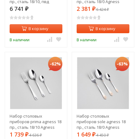
пр., сталь 18/10, пвд
пр., сталь 18/0 Agness
покрытие, цвет: шампань
(1000-007)
6 741
2 381
₽
₽
6 424
₽
Agness (1000-017)
0
0
В корзину
В корзину
В наличии
В наличии
-62%
-63%
Набор столовых
Набор столовых
приборов prima agness 18
приборов sole agness 18
пр., сталь 18/10 Agness
пр., сталь 18/0 Agness
(1000-024)
(1000-008)
1 739
1 649
₽
4 636
₽
4 450
₽
₽