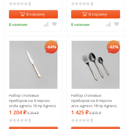
0
0
В корзину
В корзину
В наличии
В наличии
-64%
-63%
Набор столовых
Набор столовых
приборов на 4 персон
приборов на 6 персон
onda agness 16 пр Agness
arco agness 18 пр Agness
(942-548)
(942-565)
1 204
1 425
₽
3 354
₽
3 875
₽
₽
0
0