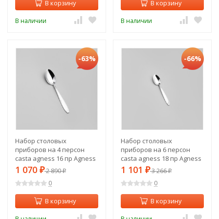
В корзину
В корзину
В наличии
В наличии
-63%
-66%
Набор столовых
Набор столовых
приборов на 4 персон
приборов на 6 персон
casta agness 16 пр Agness
casta agness 18 пр Agness
(942-557)
(942-556)
1 070
1 101
₽
2 890
₽
3 266
₽
₽
0
0
В корзину
В корзину
В наличии
В наличии