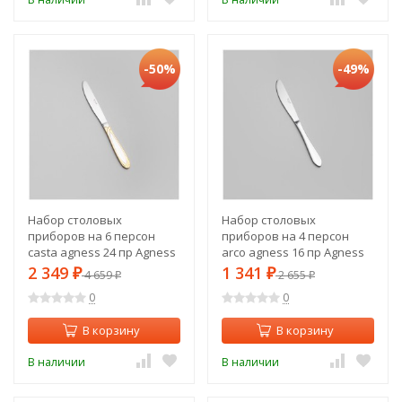
-50%
-49%
Набор столовых
Набор столовых
приборов на 6 персон
приборов на 4 персон
casta agness 24 пр Agness
arco agness 16 пр Agness
(942-558)
(942-563)
2 349
1 341
₽
4 659
₽
2 655
₽
₽
0
0
В корзину
В корзину
В наличии
В наличии