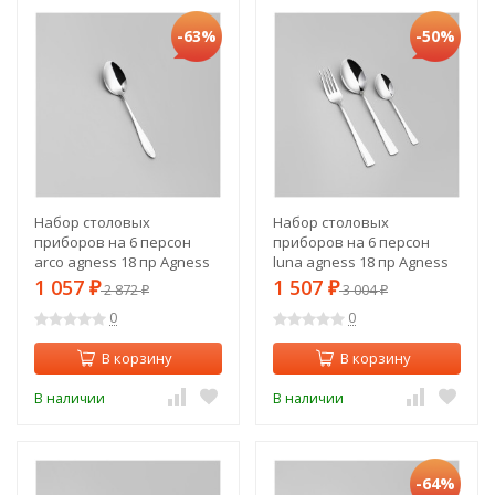
-63%
-50%
Набор столовых
Набор столовых
приборов на 6 персон
приборов на 6 персон
arco agness 18 пр Agness
luna agness 18 пр Agness
(942-562)
(942-550)
1 057
1 507
₽
2 872
₽
3 004
₽
₽
0
0
В корзину
В корзину
В наличии
В наличии
-64%