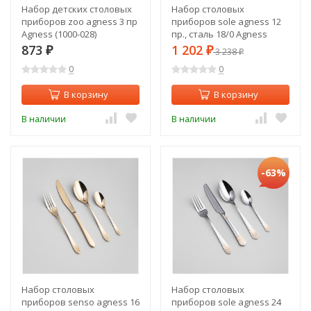
Набор детских столовых
Набор столовых
приборов zoo agness 3 пр
приборов sole agness 12
Agness (1000-028)
пр., сталь 18/0 Agness
(1000-009)
873
1 202
₽
₽
3 238
₽
0
0
В корзину
В корзину
В наличии
В наличии
-63%
Набор столовых
Набор столовых
приборов senso agness 16
приборов sole agness 24