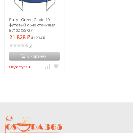
Батут Green Glade 10-
футовый с 6-ю стойками
B7102 (55727)
21 828
₽
41 234
₽
0
В корзину
Недоступен