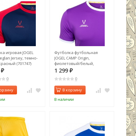
ка игровая JOGEL
Футболка футбольная
glan Jersey, темно-
JOGEL CAMP Origin,
красный (701747)
фиолетовый/белый,
детский (702201)
9
1 299
₽
₽
0
0
корзину
В корзину
чии
В наличии