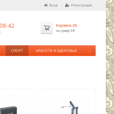
Вход
Регистрация
-08-42
Корзина (
0
)
на сумму
0
0
₽
М
СПОРТ
КРАСОТА И ЗДОРОВЬЕ
...