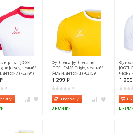
а игровая JOGEL
Футболка футбольная
Футбол
glan Jersey, белый/
JOGEL CAMP Origin, желтый/
JOGEL C
, детский (702194)
белый, детский (702159)
черный,
1 299
1 29
₽
₽
0
0
орзину
В корзину
В 
ии
В наличии
В нали