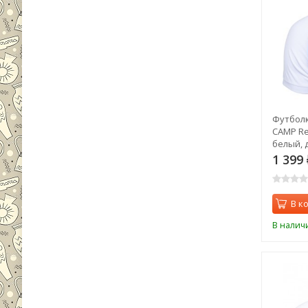
Футболк
CAMP Reg
белый, 
1 399
В к
В налич