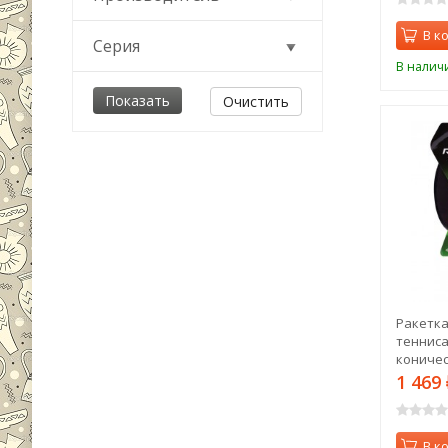
В к
Серия
В налич
Очистить
Ракетка
тенниса 
коничес
1 469
В к