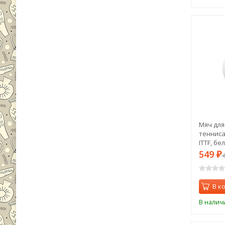
Мяч для
тенниса
ITTF, бе
549
₽
В к
В налич