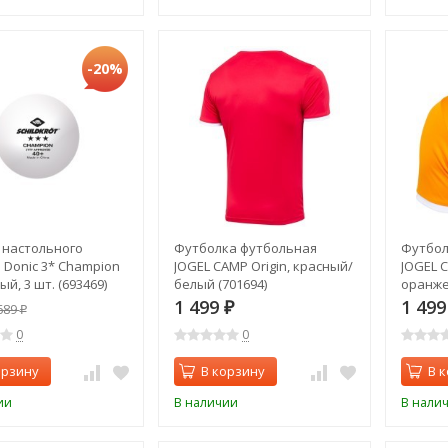
-20%
 настольного
Футболка футбольная
Футбол
 Donic 3* Champion
JOGEL CAMP Origin, красный/
JOGEL C
лый, 3 шт. (693469)
белый (701694)
оранже
1 499
1 49
689
₽
₽
0
0
орзину
В корзину
В 
ии
В наличии
В нали