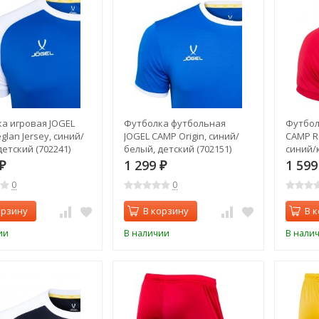
а игровая JOGEL
Футболка футбольная
Футбол
lan Jersey, синий/
JOGEL CAMP Origin, синий/
CAMP Re
детский (702241)
белый, детский (702151)
синий/
1 299
1 59
₽
₽
0
0
орзину
В корзину
В 
ии
В наличии
В нали