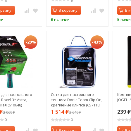
орзину
В корзину
В 
ии
В наличии
В нали
-29%
-43%
 для настольного
Сетка для настольного
Компле
Roxel 3* Astra,
тенниса Donic Team Clip On,
JOGEL JA
кая (610648)
крепление клипса (657118)
1 514
239
₽
2 069
₽
2 649
₽
₽
₽
0
0
орзину
В корзину
В 