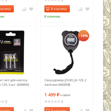
корзину
В корзину
чии
В наличии
-16%
кт игл для насоса
Секундомер JOGEL JA-129, 2
-120, 3 шт. (666843)
засечки (666838)
1 499
₽
1 789
₽
0
0
корзину
В корзину