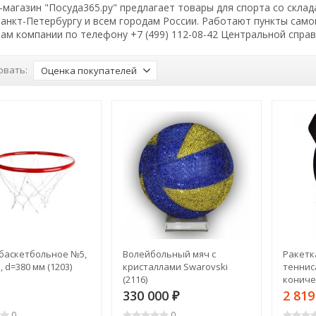
магазин "Посуда365.ру" предлагает товары для спорта со склад
Санкт-Петербургу и всем городам России. Работают пункты сам
ам компании по телефону +7 (499) 112-08-42 Центральной спра
овать:
Оценка покупателей
баскетбольное №5,
Волейбольный мяч с
Ракетк
, d=380 мм (1203)
кристаллами Swarovski
тенниса
(2116)
коничес
330 000
2 81
₽
0
0