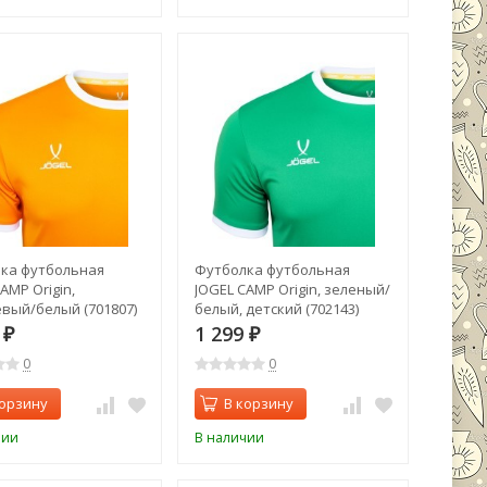
ка футбольная
Футболка футбольная
AMP Origin,
JOGEL CAMP Origin, зеленый/
вый/белый (701807)
белый, детский (702143)
9
1 299
₽
₽
0
0
корзину
В корзину
чии
В наличии