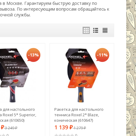
а в Москве. Гарантируем быструю доставку по
овывоза. По интересующим вопросам обращайтесь к
вочной службы.
-13%
-11%
а для настольного
Ракетка для настольного
 Roxel 5* Superior,
тенниса Roxel 2* Blaze,
кая (610650)
коническая (610647)
9
1 139
₽
3 249
₽
1 279
₽
₽
0
0