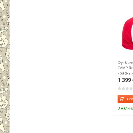
Футболк
CAMP Re
красный
1 399
В к
В налич