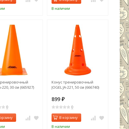
чии
В наличии
тренировочный
Конус тренировочный
-220, 30 см (665927)
JOGEL JA-221, 50 см (666740)
899
₽
0
0
корзину
В корзину
чии
В наличии