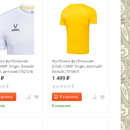
ка футбольная
Футболка футбольная
AMP Origin, белый/
JOGEL CAMP Origin, желтый/
 детский (702124)
белый (701667)
9
1 499
₽
₽
0
0
корзину
В корзину
чии
В наличии