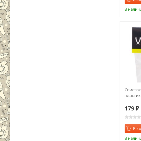
В налич
Свисток 
пластик 
179
₽
В к
В налич