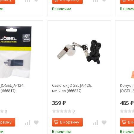
ии
В наличии
В нали
JOGEL JA-124,
Свисток JOGEL JA-126,
Конус 
(666817)
металл (666837)
JOGEL JA
359
485
₽
₽
0
0
орзину
В корзину
В 
ии
В наличии
В нали