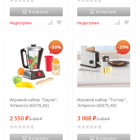
0
0
В корзину
В корзину
Недоступен
Недоступен
-50%
-39%
Игровой набор "Смузи",
Игровой набор "Тостер",
Эспрессо (63376_KE)
Эспрессо (63373_KE)
2 550
3 068
₽
5 056
₽
5 056
₽
₽
0
0
В корзину
В корзину