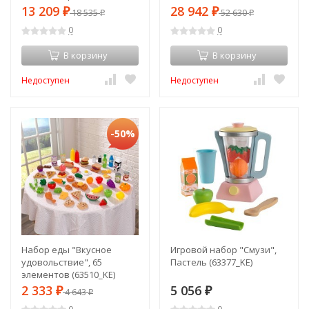
13 209
28 942
₽
18 535
₽
52 630
₽
₽
0
0
В корзину
В корзину
Недоступен
Недоступен
-50%
Набор еды "Вкусное
Игровой набор "Смузи",
удовольствие", 65
Пастель (63377_KE)
элементов (63510_KE)
2 333
5 056
₽
4 643
₽
₽