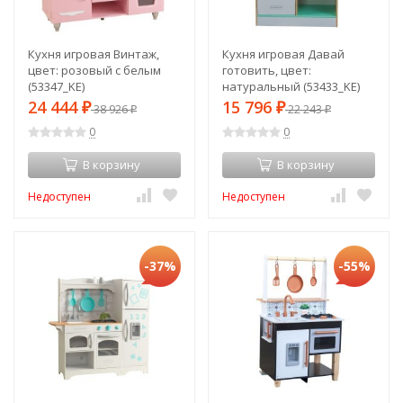
Кухня игровая Винтаж,
Кухня игровая Давай
цвет: розовый с белым
готовить, цвет:
(53347_KE)
натуральный (53433_KE)
24 444
15 796
₽
38 926
₽
22 243
₽
₽
0
0
В корзину
В корзину
Недоступен
Недоступен
-37%
-55%