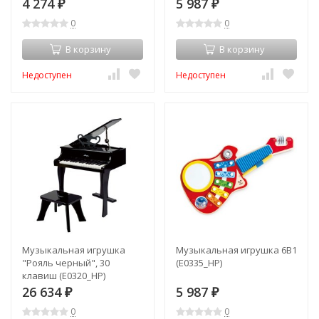
4 274
5 987
₽
₽
0
0
В корзину
В корзину
Недоступен
Недоступен
Музыкальная игрушка
Музыкальная игрушка 6В1
"Рояль черный", 30
(E0335_HP)
клавиш (E0320_HP)
26 634
5 987
₽
₽
0
0