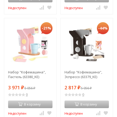
Недоступен
Недоступен
-21%
-44%
Набор "Кофемашина",
Набор "Кофемашина",
Пастель (63380_KE)
Эспрессо (63379_KE)
3 971
2 817
₽
5 056
₽
5 056
₽
₽
0
0
В корзину
В корзину
Недоступен
Недоступен