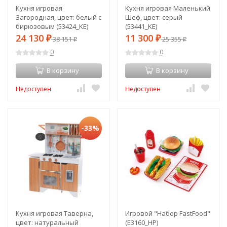
Кухня игровая
Кухня игровая Маленький
Загородная, цвет: белый с
Шеф, цвет: серый
бирюзовым (53424_KE)
(53441_KE)
24 130
11 300
₽
38 151
₽
25 355
₽
₽
0
0
В корзину
В корзину
Недоступен
Недоступен
-33%
Кухня игровая Таверна,
Игровой "Набор FastFood"
цвет: натуральный
(E3160_HP)