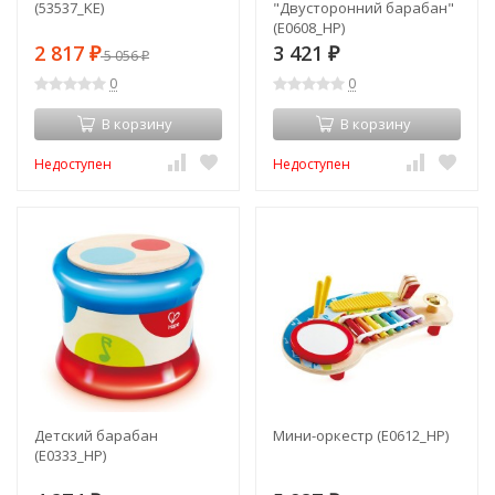
(53537_KE)
"Двусторонний барабан"
(E0608_HP)
2 817
3 421
₽
5 056
₽
₽
0
0
В корзину
В корзину
Недоступен
Недоступен
Детский барабан
Мини-оркестр (E0612_HP)
(E0333_HP)