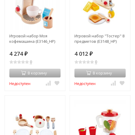
Игровой набор Моя
Игровой набор "Тостер" 8
кофемашина (E3146_HP)
предметов (E3148_HP)
4 274
4 012
₽
₽
0
0
В корзину
В корзину
Недоступен
Недоступен