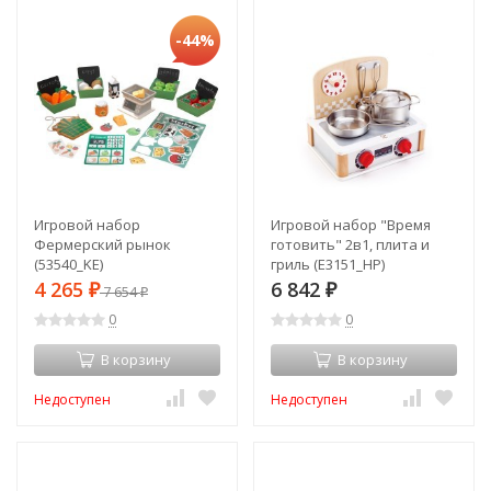
-44%
Игровой набор
Игровой набор "Время
Фермерский рынок
готовить" 2в1, плита и
(53540_KE)
гриль (E3151_HP)
4 265
6 842
₽
7 654
₽
₽
0
0
В корзину
В корзину
Недоступен
Недоступен