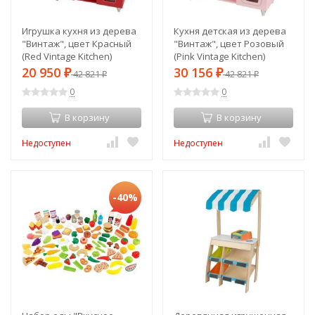
Игрушка кухня из дерева
Кухня детская из дерева
"Винтаж", цвет Красный
"Винтаж", цвет Розовый
(Red Vintage Kitchen)
(Pink Vintage Kitchen)
(53173_KE)
(53179_KE)
20 950
30 156
₽
42 821
₽
42 821
₽
₽
0
0
В корзину
В корзину
Недоступен
Недоступен
-40%