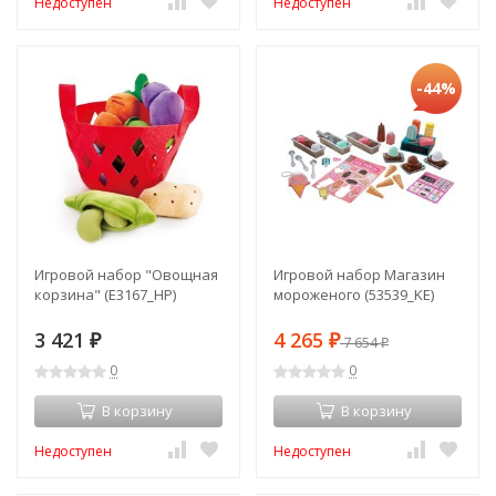
Недоступен
Недоступен
-44%
Игровой набор "Овощная
Игровой набор Магазин
корзина" (E3167_HP)
мороженого (53539_KE)
3 421
4 265
₽
₽
7 654
₽
0
0
В корзину
В корзину
Недоступен
Недоступен