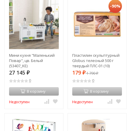
-90%
Мини кухня "Маленький
Пластилин скульптурный
Повар", цв. Белый
Globus телесный 500 г
(53407_KE)
твердый ПЛС-01 (10)
(66110)
27 145
179
₽
₽
1 790
₽
0
0
В корзину
В корзину
Недоступен
Недоступен