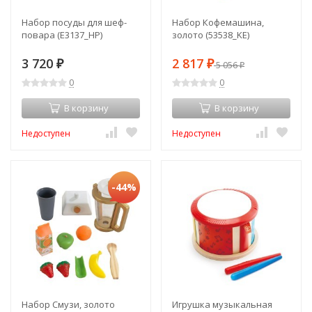
Набор посуды для шеф-
Набор Кофемашина,
повара (E3137_HP)
золото (53538_KE)
3 720
2 817
₽
₽
5 056
₽
0
0
В корзину
В корзину
Недоступен
Недоступен
-44%
Набор Смузи, золото
Игрушка музыкальная