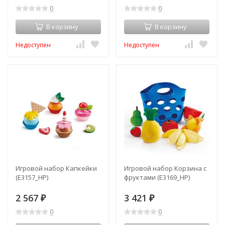
0
0
В корзину
В корзину
Недоступен
Недоступен
Игровой набор Капкейки
Игровой набор Корзина с
(E3157_HP)
фруктами (E3169_HP)
2 567
3 421
₽
₽
0
0