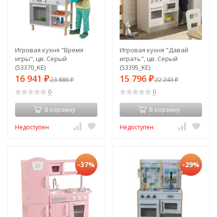
Игровая кухня "Время
Игровая кухня "Давай
игры", цв. Серый
играть", цв. Серый
(53370_KE)
(53395_KE)
16 941
15 796
₽
23 886
₽
22 243
₽
₽
0
0
В корзину
В корзину
Недоступен
Недоступен
-37%
-29%