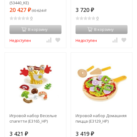
(53440_KE)
20 427
3 720
₽
30 624
₽
₽
0
0
В корзину
В корзину
Недоступен
Недоступен
Игровой набор Веселые
Игровой набор Домашняя
спагетти (E3165_HP)
пицца (E3129_HP)
3 421
3 419
₽
₽