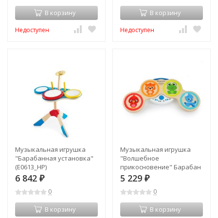
В корзину
В корзину
Недоступен
Недоступен
Музыкальная игрушка
Музыкальная игрушка
"Барабанная установка"
"Волшебное
(E0613_HP)
прикосновение" Барабан
(11650_HP)
6 842
5 229
₽
₽
0
0
В корзину
В корзину