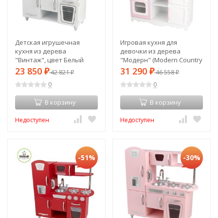
Детская игрушечная
Игровая кухня для
кухня из дерева
девочки из дерева
"Винтаж", цвет Белый
"Модерн" (Modern Country
(White Vintage Kitchen)
Kitchen) (53222_KE)
23 850
31 290
₽
42 821
₽
46 558
₽
₽
(53208_KE)
0
0
В корзину
В корзину
Недоступен
Недоступен
-51%
-30%