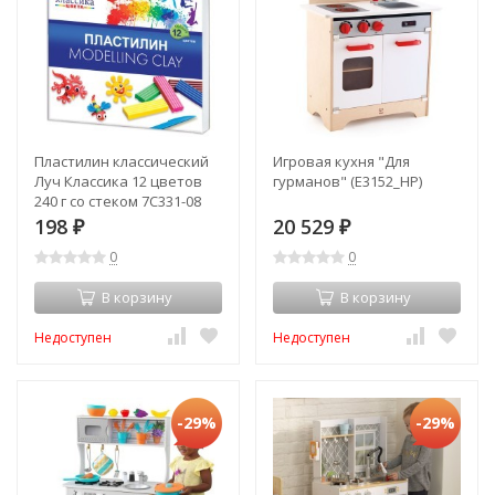
Пластилин классический
Игровая кухня "Для
Луч Классика 12 цветов
гурманов" (E3152_HP)
240 г со стеком 7С331-08
(66063)
198
20 529
₽
₽
0
0
В корзину
В корзину
Недоступен
Недоступен
-29%
-29%