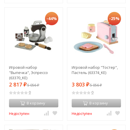
-44%
-25%
Игровой набор
Игровой набор "Тостер",
"Выпечка", Эспрессо
Пастель (63374_KE)
(63370_KE)
2 817
3 803
₽
5 056
₽
5 056
₽
₽
0
0
В корзину
В корзину
Недоступен
Недоступен