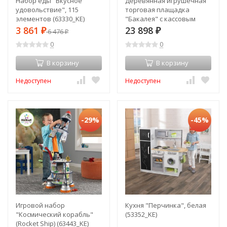
Набор еды "Вкусное
Деревянная игрушечная
удовольствие", 115
торговая плащадка
элементов (63330_KE)
"Бакалея" с кассовым
аппаратом (53017_KE)
3 861
23 898
₽
6 476
₽
₽
0
0
В корзину
В корзину
Недоступен
Недоступен
-29%
-45%
Игровой набор
Кухня "Перчинка", белая
"Космический корабль"
(53352_KE)
(Rocket Ship) (63443_KE)