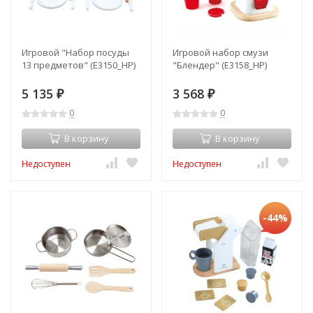
Игровой "Набор посуды
Игровой набор смузи
13 предметов" (E3150_HP)
"Блендер" (E3158_HP)
5 135
3 568
₽
₽
0
0
В корзину
В корзину
Недоступен
Недоступен
-44%