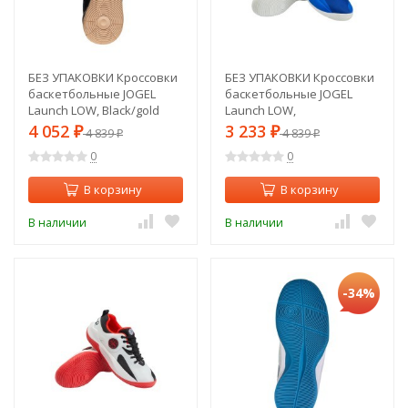
БЕЗ УПАКОВКИ Кроссовки
БЕЗ УПАКОВКИ Кроссовки
баскетбольные JOGEL
баскетбольные JOGEL
Launch LOW, Black/gold
Launch LOW,
(2131890)
Blue/red/white (1586518)
4 052
3 233
₽
4 839
₽
4 839
₽
₽
0
0
В корзину
В корзину
В наличии
В наличии
-34%