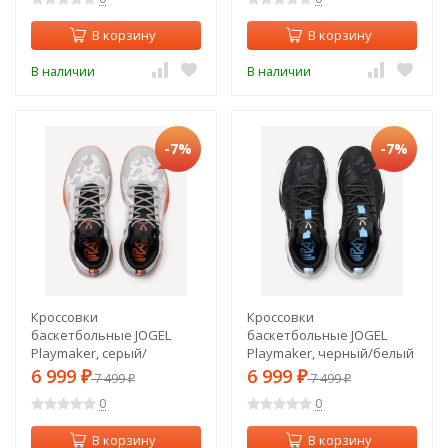
В корзину
В корзину
В наличии
В наличии
-7%
-7%
Кроссовки
Кроссовки
баскетбольные JOGEL
баскетбольные JOGEL
Playmaker, серый/
Playmaker, черный/белый
оранжевый (2131617)
(2131605)
6 999
6 999
₽
7 499
₽
7 499
₽
₽
0
0
В корзину
В корзину