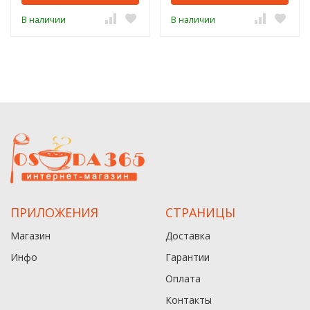
В наличии
В наличии
ПРИЛОЖЕНИЯ
СТРАНИЦЫ
Магазин
Доставка
Инфо
Гарантии
Оплата
Контакты