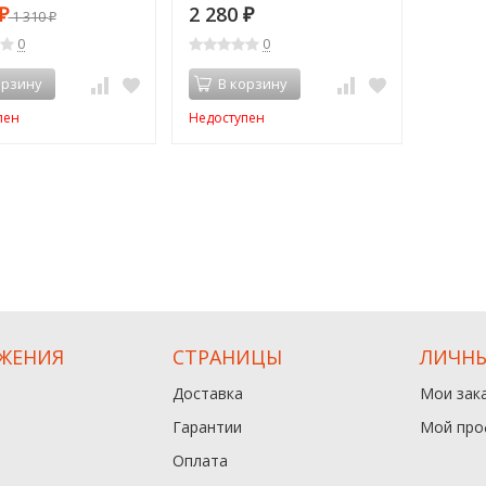
01S (88513)
2 280
₽
1 310
₽
₽
0
0
орзину
В корзину
пен
Недоступен
ЖЕНИЯ
СТРАНИЦЫ
ЛИЧНЫ
Доставка
Мои зак
Гарантии
Мой про
Оплата