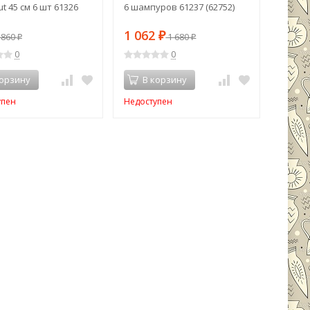
t 45 см 6 шт 61326
6 шампуров 61237 (62752)
1 062
860
₽
1 680
₽
₽
0
0
корзину
В корзину
упен
Недоступен