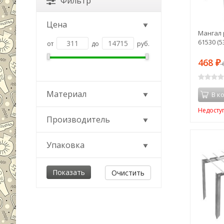
Фильтр
Цена
Мангал 
61530 (5
от
до
руб.
468
₽
Материал
В к
Недосту
Производитель
Упаковка
Очистить