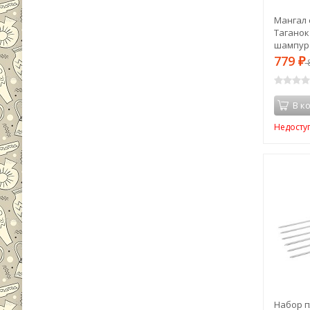
Мангал 
Таганок 
шампуро
779
₽
В к
Недосту
Набор п