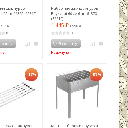
для шампуров
Набор плоских шампуров
t 65 см 61325 (62812)
Boyscout 60 см 6 шт 61370
(62810)
1 445
602
₽
1 990
₽
₽
0
0
корзину
В корзину
упен
Недоступен
-17%
-37%
плоских шампуров
Мангал сборный Boyscout +