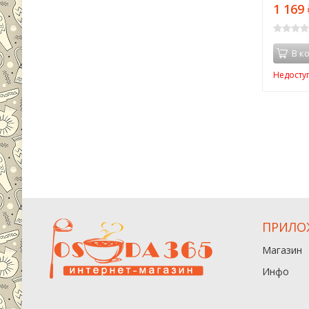
1 169
В к
Недосту
ПРИЛО
Магазин
Инфо