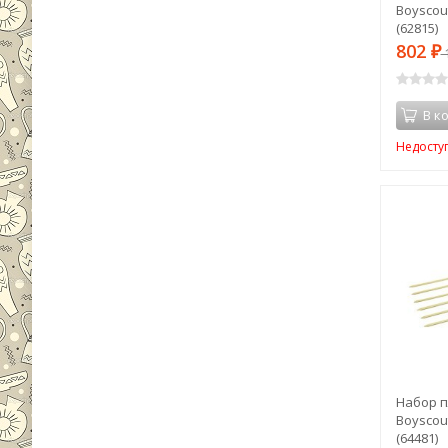
Boyscout
(62815)
802
₽
1
В к
Недосту
Набор п
Boyscout
(64481)