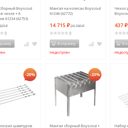
сборный Boyscout
Мангал на колесах Boyscout
Чехол 
в чехле + 6
61246 (62772)
Boyscou
в 61234 (62753)
14 715
437
829
₽
20 740
₽
₽
₽
0
0
орзину
В корзину
В 
пен
Недоступен
Недост
-20%
-23%
лоских шампуров
Мангал сборный Boyscout +
Набор 