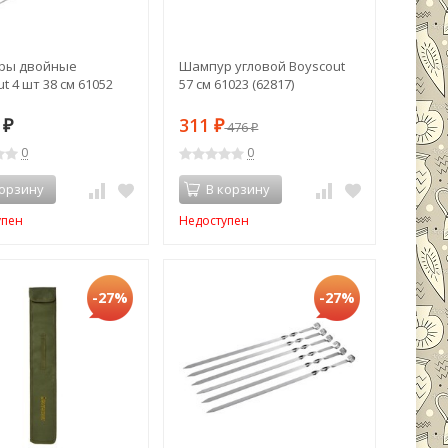
ры двойные
Шампур угловой Boyscout
t 4 шт 38 см 61052
57 см 61023 (62817)
7
311
₽
₽
476
₽
0
0
корзину
В корзину
упен
Недоступен
-27%
-27%