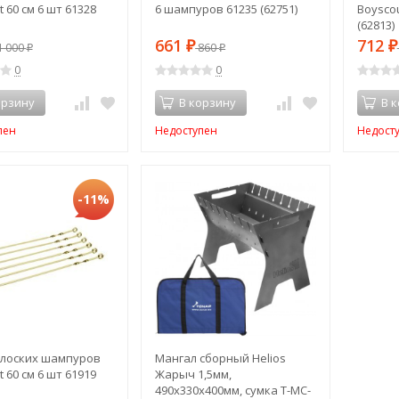
 60 см 6 шт 61328
6 шампуров 61235 (62751)
Boyscou
(62813)
661
712
 000
₽
860
₽
₽
₽
0
0
орзину
В корзину
В 
пен
Недоступен
Недост
-11%
лоских шампуров
Мангал сборный Helios
 60 см 6 шт 61919
Жарыч 1,5мм,
490х330х400мм, сумка T-MC-