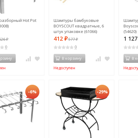
разборный Hot Pot
Шампуры бамбуковые
Шампу
3008)
BOYSCOUT квадратные, 6
Boyscou
штук упаковке (61066)
(54620)
(53807)
412
1 12
626
₽
577
₽
₽
0
0
орзину
В корзину
В 
пен
Недоступен
Недост
-6%
-29%