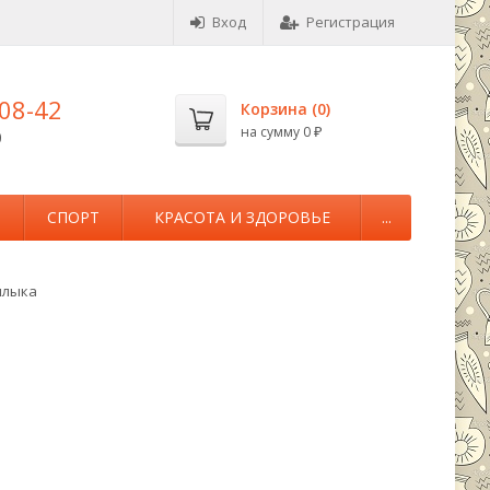
Вход
Регистрация
-08-42
Корзина (
0
)
на сумму
0
0
₽
М
СПОРТ
КРАСОТА И ЗДОРОВЬЕ
...
шлыка