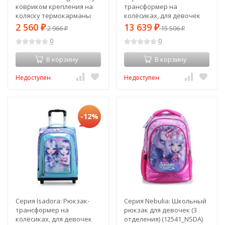
ковриком крепления на
трансформер на
коляску термокарманы
колёсиках, для девочек
40x26x17 см 270819 (1)
(2в1, выдвижная ручка)
2 560
13 639
₽
2 966
₽
15 506
₽
₽
(88881)
(12531_NSDA)
0
0
В корзину
В корзину
Недоступен
Недоступен
-12%
Серия Isadora: Рюкзак-
Серия Nebulia: Школьный
трансформер на
рюкзак для девочек (3
колёсиках, для девочек
отделения) (12541_NSDA)