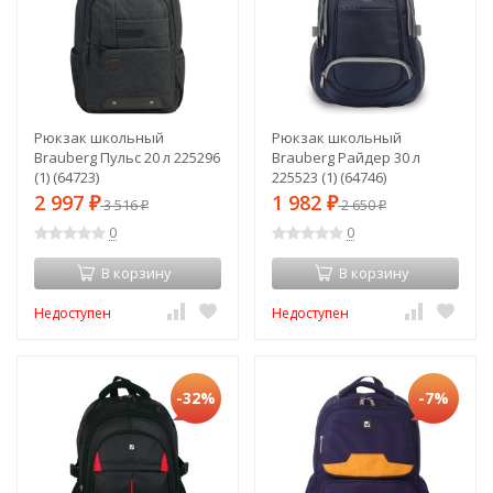
Рюкзак школьный
Рюкзак школьный
Brauberg Пульс 20 л 225296
Brauberg Райдер 30 л
(1) (64723)
225523 (1) (64746)
2 997
1 982
₽
3 516
₽
2 650
₽
₽
0
0
В корзину
В корзину
Недоступен
Недоступен
-32%
-7%