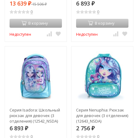
(2в1, выдвижная ручка)
13 639
6 893
₽
15 506
₽
₽
(12532_NSDA)
0
0
В корзину
В корзину
Недоступен
Недоступен
Серия Isadora: Школьный
Серия Nenuphia: Рюкзак
рюкзак для девочек (3
для девочек (3 отделения)
отделения) (12542_NSDA)
(12643_NSDA)
6 893
2 756
₽
₽
0
0