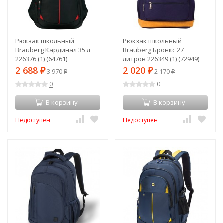
Рюкзак школьный
Рюкзак школьный
Brauberg Кардинал 35 л
Brauberg Бронкс 27
226376 (1) (64761)
литров 226349 (1) (72949)
2 688
2 020
₽
3 970
₽
2 170
₽
₽
0
0
В корзину
В корзину
Недоступен
Недоступен