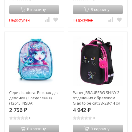
В корзину
В корзину
Недоступен
Недоступен
Серия Isadora: Рюкзак для
Ранец BRAUBERG SHINY 2
девочек (3 отделения)
отделения с брелоком
(12645_NSDA)
Glad to be cat 38х28х14 см
271382 (1) (93201)
2 756
4 942
₽
₽
0
0
В корзину
В корзину