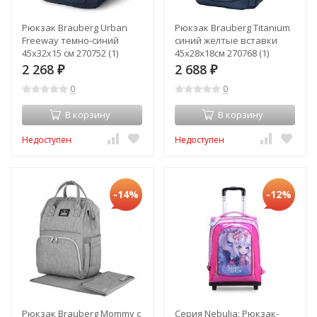
Рюкзак Brauberg Urban
Рюкзак Brauberg Titanium
Freeway темно-синий
синий желтые вставки
45х32х15 см 270752 (1)
45х28х18см 270768 (1)
(88840)
(88853)
2 268
2 688
₽
₽
0
0
В корзину
В корзину
Недоступен
Недоступен
-14%
-12%
Рюкзак Brauberg Mommy с
Серия Nebulia: Рюкзак-