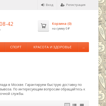
Вход
Регистрация
-08-42
Корзина (
0
)
на сумму
0
0
₽
М
СПОРТ
КРАСОТА И ЗДОРОВЬЕ
...
клада в Москве. Гарантируем быструю доставку по
овывоза. По интересующим вопросам обращайтесь к
вочной службы.