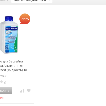
-11%
о для бассейна
л Альгитинн от
лей (жидкость) 1л.
755
₽
0
орзину
пен