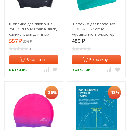
Шапочка для плавания
Шапочка для плавания
25DEGREES Mamana Black,
25DEGREES Comfo
силикон, для длинных
Aquamarine, полиэстер
волос (1433308)
(1471972)
557
489
₽
829
₽
₽
0
0
В корзину
В корзину
В наличии
В наличии
-36%
-18%