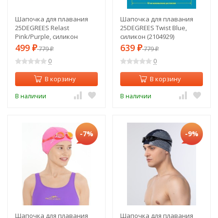
Шапочка для плавания
Шапочка для плавания
25DEGREES Relast
25DEGREES Twist Blue,
Pink/Purple, силикон
силикон (2104929)
(1435857)
499
639
₽
779
₽
779
₽
₽
0
0
В корзину
В корзину
В наличии
В наличии
-7%
-9%
Шапочка для плавания
Шапочка для плавания