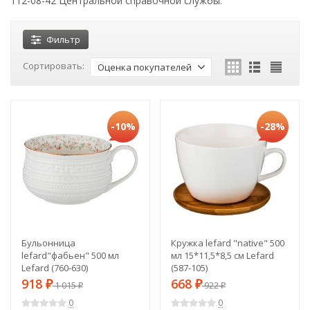
112-08-42 Центральной справочной службы.
Фильтр
Сортировать:
Оценка покупателей
-10%
-28%
Бульонница
Кружка lefard "native" 500
lefard"фабьен" 500 мл
мл 15*11,5*8,5 см Lefard
Lefard (760-630)
(587-105)
918
668
₽
1 015
₽
922
₽
₽
0
0