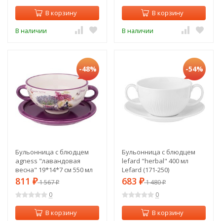
В корзину
В корзину
В наличии
В наличии
-48%
-54%
Бульонница с блюдцем
Бульонница с блюдцем
agness "лавандовая
lefard "herbal" 400 мл
весна" 19*14*7 см 550 мл
Lefard (171-250)
Agness (358-1831)
811
683
₽
1 567
₽
1 480
₽
₽
0
0
В корзину
В корзину