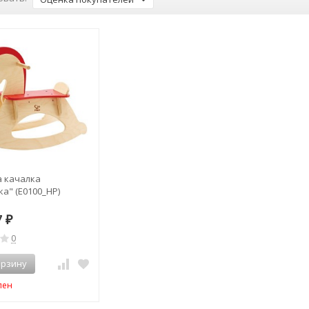
 качалка
а" (E0100_HP)
7
₽
0
орзину
пен