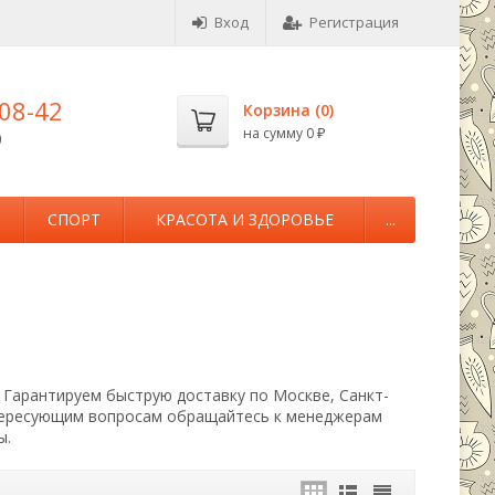
Вход
Регистрация
-08-42
Корзина (
0
)
на сумму
0
0
₽
М
СПОРТ
КРАСОТА И ЗДОРОВЬЕ
...
. Гарантируем быструю доставку по Москве, Санкт-
нтересующим вопросам обращайтесь к менеджерам
ы.