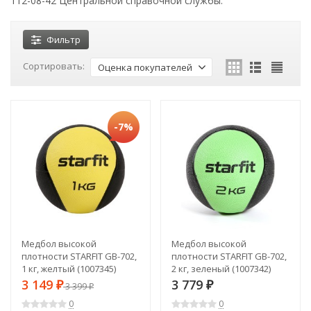
112-08-42 Центральной справочной службы.
Фильтр
Сортировать:
Оценка покупателей
-7%
Медбол высокой
Медбол высокой
плотности STARFIT GB-702,
плотности STARFIT GB-702,
1 кг, желтый (1007345)
2 кг, зеленый (1007342)
3 149
3 779
₽
3 399
₽
₽
0
0