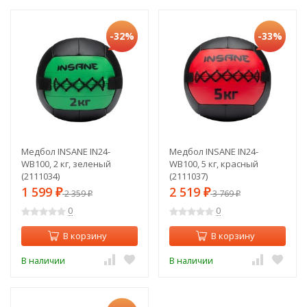
-32%
-33%
Медбол INSANE IN24-
Медбол INSANE IN24-
WB100, 2 кг, зеленый
WB100, 5 кг, красный
(2111034)
(2111037)
1 599
2 519
₽
2 359
₽
3 769
₽
₽
0
0
В корзину
В корзину
В наличии
В наличии