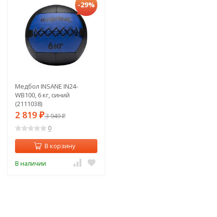
-29%
Медбол INSANE IN24-
WB100, 6 кг, синий
(2111038)
2 819
₽
3 949
₽
0
В корзину
В наличии