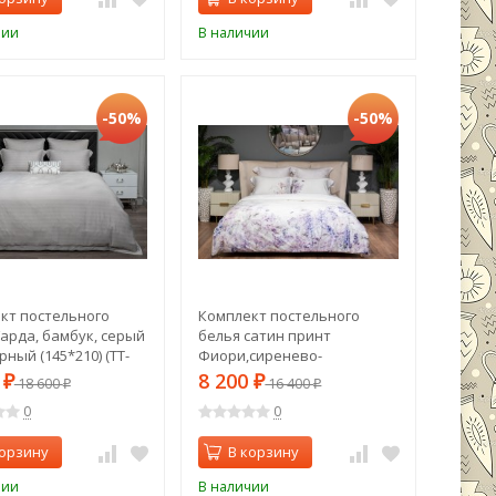
чии
В наличии
-50%
-50%
кт постельного
Комплект постельного
Гарда, бамбук, серый
белья сатин принт
ный (145*210) (TT-
Фиори,сиренево-
8)
белый,200*220- 1шт,50*70
0
8 200
₽
18 600
₽
16 400
₽
₽
-2шт (TT-00015271)
0
0
корзину
В корзину
чии
В наличии