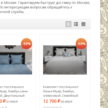
а в Москве. Гарантируем быструю доставку по Москве,
 По интересующим вопросам обращайтесь к
вочной службы.
-50%
-50%
кт постельного
Комплект постельного
Муар, бамбук,сине-
белья Муар, бамбук,
й, Двуспальный
оливковый, Семейный
00*220) (TT-00014569)
(145*210-2шт) (TT-00014573)
00
12 700
₽
21 000
₽
25 400
₽
₽
0
0