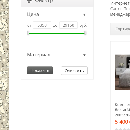
Фильтр
Интернет-
Санкт-Пе
Цена
менеджер
от
до
руб.
Сортир
Материал
Очистить
Комплек
белья М
200*220-
00013966
5 400