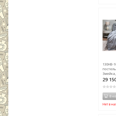
130HB-1
постель
Змейка,
50х70(2ш
29 15
В к
Нет в н