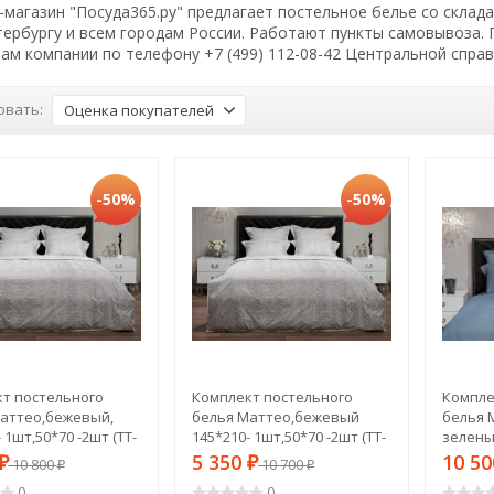
магазин "Посуда365.ру" предлагает постельное белье со склад
тербургу и всем городам России. Работают пункты самовывоза.
ам компании по телефону +7 (499) 112-08-42 Центральной спра
овать:
Оценка покупателей
-50%
-50%
т постельного
Комплект постельного
Компле
аттео,бежевый,
белья Маттео,бежевый
белья 
 1шт,50*70 -2шт (TT-
145*210- 1шт,50*70 -2шт (TT-
зелены
)
00013965)
евро (2
5 350
10 5
₽
10 800
₽
10 700
₽
₽
0
0