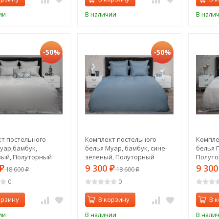
ии
В наличии
В нали
-50%
-50%
т постельного
Комплект постельного
Компле
уар,бамбук,
белья Муар, бамбук, сине-
белья 
вый, Полуторный
зеленый, Полуторный
Полутор
) (TT-00014574)
(145*210) (TT-00014571)
0001456
9 300
9 30
₽
18 600
₽
18 600
₽
₽
0
0
орзину
В корзину
В 
ии
В наличии
В нали