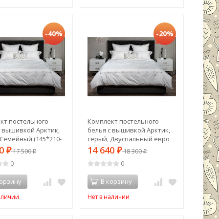
-40%
-20%
кт постельного
Комплект постельного
с вышивкой Арктик,
белья с вышивкой Арктик,
 Семейный (145*210-
серый, Двуспальный евро
T-00013968)
(200*220) (TT-00013754)
00
14 640
₽
17 500
₽
18 300
₽
₽
0
0
корзину
В корзину
аличии
Нет в наличии