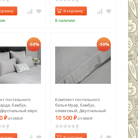
корзину
В корзину
чии
В наличии
-50%
-50%
кт постельного
Комплект постельного
арда, бамбук,
белья Муар, бамбук,
 Двуспальный евро
оливковый, Двуспальный
0) (TT-00014566)
евро (200*220) (TT-00014572)
00
10 500
₽
21 000
₽
21 000
₽
₽
0
0
корзину
В корзину