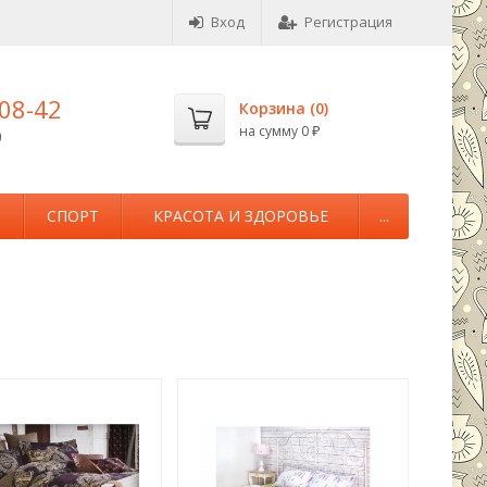
Вход
Регистрация
-08-42
Корзина (
0
)
на сумму
0
0
₽
М
СПОРТ
КРАСОТА И ЗДОРОВЬЕ
...