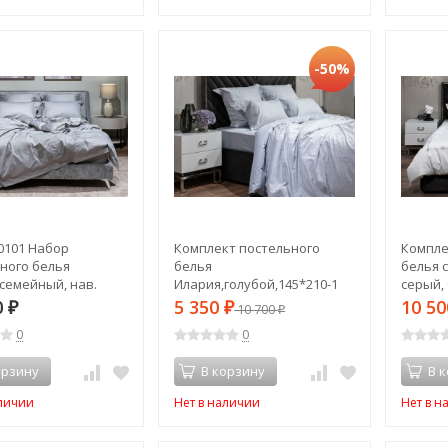
-50%
0101 Набор
Комплект постельного
Компле
ного белья
белья
белья 
семейный, нав.
Илария,голубой,145*210-1
серый,
т) (TT-00012638)
шт,50*70-2шт (TT-00013958)
2шт) (T
0
5 350
10 5
₽
₽
10 700
₽
0
0
орзину
В корзину
В 
аличии
Нет в наличии
Нет в н