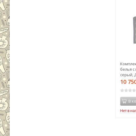
Комплек
белья с
серый, 
сайз (22
10 75
В к
Нет в н