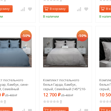
орзину
В корзину
В 
ии
В наличии
В нали
-50%
-50%
т постельного
Комплект постельного
Компле
уар, бамбук, сине-
белья Гарда, бамбук,
белья Г
й, Семейный
серый, Семейный (145*210-
серый,
-2шт) (TT-00014570)
2шт) (TT-00014567)
(200*22
0
12 700
10 5
₽
25 400
₽
25 400
₽
₽
0
0
орзину
В корзину
В 