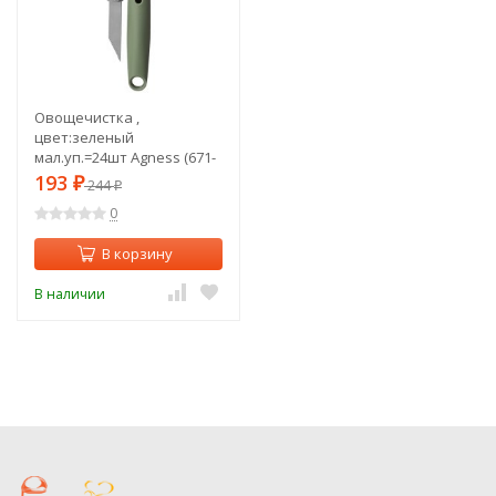
Овощечистка ,
цвет:зеленый
мал.уп.=24шт Agness (671-
503)
193
₽
244
₽
0
В корзину
В наличии