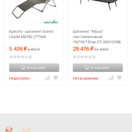
Кресло - шезлонг Green
Шезлонг "Муза"
Glade М6182 (77164)
текстиленовый
192*65*35см (TT-00010708)
5 426
28 476
₽
6 455
₽
55 400
₽
₽
0
0
В корзину
В корзину
Недоступен
Нет в наличии