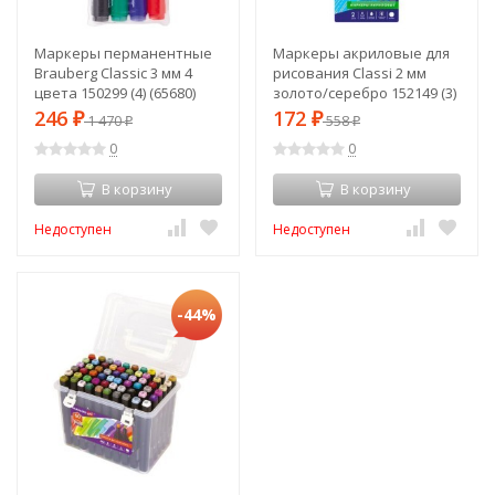
Маркеры перманентные
Маркеры акриловые для
Brauberg Classic 3 мм 4
рисования Classi 2 мм
цвета 150299 (4) (65680)
золото/серебро 152149 (3)
(86683)
246
172
₽
1 470
₽
558
₽
₽
0
0
В корзину
В корзину
Недоступен
Недоступен
-44%