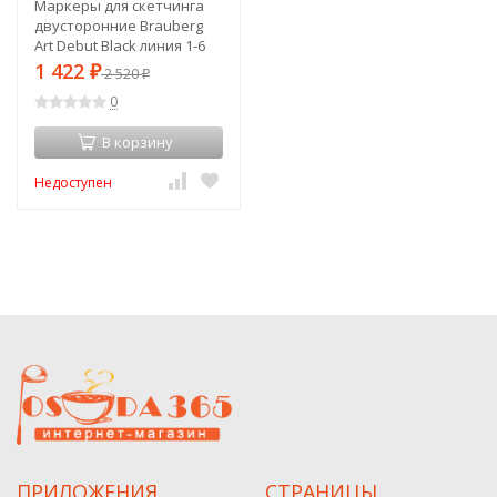
Маркеры для скетчинга
двусторонние Brauberg
Art Debut Black линия 1-6
мм 60 цветов 152131 (1)
1 422
₽
2 520
₽
(86700)
0
В корзину
Недоступен
ПРИЛОЖЕНИЯ
СТРАНИЦЫ