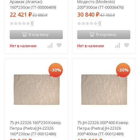
Арамак (Aramac)
Модесто (Modesto)
160*230см (TT-00006469)
200*300см (TT-00006476)
22 421
30 840
₽
32 880
₽
47 760
₽
₽
0
0
В корзину
В корзину
Нет в наличии
Нет в наличии
-30%
-30%
75-JH-22326 160*230 Ковер
75-JH-22326 300*400 Ковер
Петра (Pietra) JH-22326
Петра (Pietra) JH-22326
160*230см (TT-00012486)
300*400см (TT-00012489)