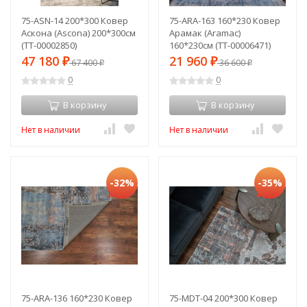
75-ASN-14 200*300 Ковер
75-ARA-163 160*230 Ковер
Аскона (Ascona) 200*300см
Арамак (Aramac)
(TT-00002850)
160*230см (TT-00006471)
47 180
21 960
₽
67 400
₽
36 600
₽
₽
0
0
В корзину
В корзину
Нет в наличии
Нет в наличии
-32%
-35%
75-ARA-136 160*230 Ковер
75-MDT-04 200*300 Ковер