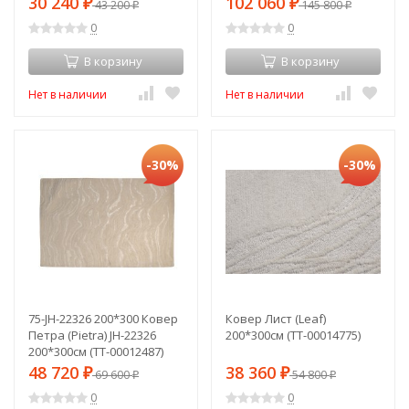
30 240
102 060
₽
43 200
₽
145 800
₽
₽
0
0
В корзину
В корзину
Нет в наличии
Нет в наличии
-30%
-30%
75-JH-22326 200*300 Ковер
Ковер Лист (Leaf)
Петра (Pietra) JH-22326
200*300см (TT-00014775)
200*300см (TT-00012487)
48 720
38 360
₽
69 600
₽
54 800
₽
₽
0
0