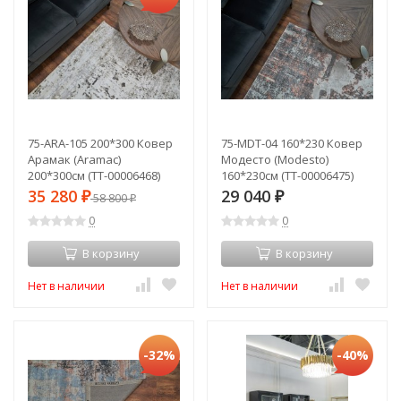
75-ARA-105 200*300 Ковер
75-MDT-04 160*230 Ковер
Арамак (Aramac)
Модесто (Modesto)
200*300см (TT-00006468)
160*230см (TT-00006475)
35 280
29 040
₽
58 800
₽
₽
0
0
В корзину
В корзину
Нет в наличии
Нет в наличии
-32%
-40%