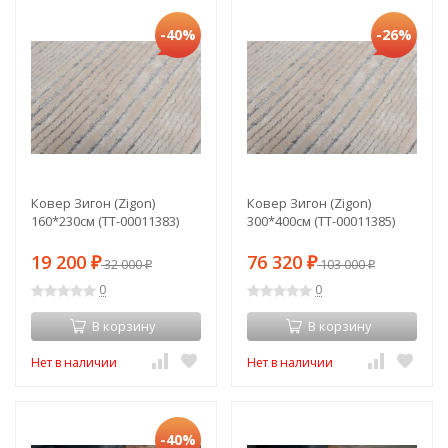
-40%
-26%
Ковер Зигон (Zigon)
Ковер Зигон (Zigon)
160*230см (TT-00011383)
300*400см (TT-00011385)
19 200
76 320
₽
32 000
₽
103 000
₽
₽
0
0
В корзину
В корзину
Нет в наличии
Нет в наличии
-40%