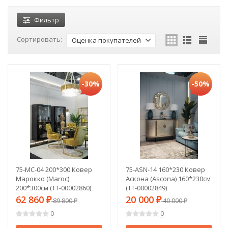
Фильтр
Сортировать:
Оценка покупателей
-30%
-50%
75-MC-04 200*300 Ковер
75-ASN-14 160*230 Ковер
Марокко (Maroc)
Аскона (Ascona) 160*230см
200*300см (TT-00002860)
(TT-00002849)
62 860
20 000
₽
89 800
₽
40 000
₽
₽
0
0