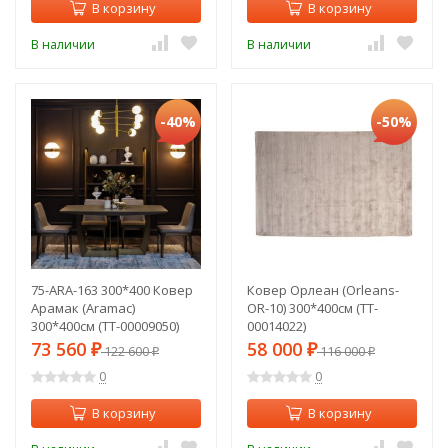
В корзину
В корзину
В наличии
В наличии
-40%
-50%
75-ARA-163 300*400 Ковер
Ковер Орлеан (Orleans-
Арамак (Aramac)
OR-10) 300*400см (TT-
300*400см (TT-00009050)
00014022)
73 560
58 000
₽
122 600
₽
116 000
₽
₽
0
0
В корзину
В корзину