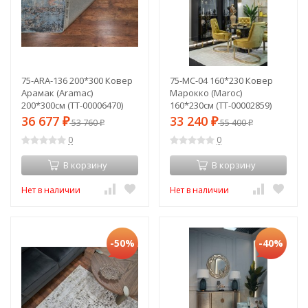
75-ARA-136 200*300 Ковер
75-MC-04 160*230 Ковер
Арамак (Aramac)
Марокко (Maroc)
200*300см (TT-00006470)
160*230см (TT-00002859)
36 677
33 240
₽
53 760
₽
55 400
₽
₽
0
0
В корзину
В корзину
Нет в наличии
Нет в наличии
-50%
-40%