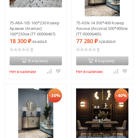
75-ARA-105 160*230 Ковер
75-ASN-14 300*400 Ковер
Арамак (Aramac)
Аскона (Ascona) 300*400см
160*230см (TT-00006467)
(TT-00006465)
18 300
77 280
₽
36 600
₽
128 800
₽
₽
0
0
В корзину
В корзину
Нет в наличии
Нет в наличии
-30%
-40%