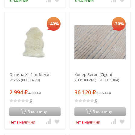
В наличии
В наличии
-40%
-30%
Овчина XL 1шк белая
Ковер Зигон (Zigon)
95х55 (00000270)
200*300см (TT-00011384)
2 994
36 120
₽
4 990
₽
51 600
₽
₽
0
0
В корзину
В корзину
Нет в наличии
Нет в наличии