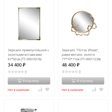
Зеркало прямоугольное с
Зеркало "Поток (Flow)",
золотыми вставками
рама металл. золото
61*92см (TT-00010376)
77*10*11см (TT-00011238)
34 400
48 400
₽
₽
0
0
В корзину
В корзину
Нет в наличии
Нет в наличии