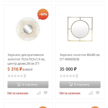
-40%
Зеркало декоративное
Зеркало золотое 80х80 см
золотое 70,5х70,5х1,9 см,
(TT-00000929)
центр.диам.28 см (TT-
00000743)
5 316
35 000
₽
8 860
₽
₽
0
0
В корзину
В корзину
Нет в наличии
Нет в наличии