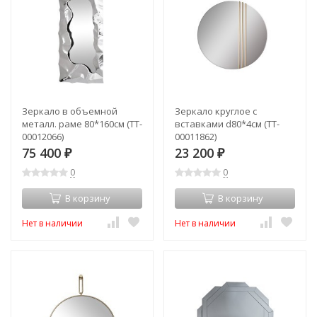
Зеркало в объемной
Зеркало круглое с
металл. раме 80*160см (TT-
вставками d80*4см (TT-
00012066)
00011862)
75 400
23 200
₽
₽
0
0
В корзину
В корзину
Нет в наличии
Нет в наличии