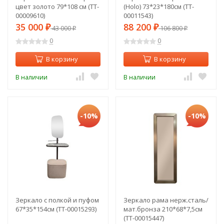
цвет золото 79*108 см (TT-
(Holo) 73*23*180см (TT-
00009610)
00011543)
35 000
88 200
₽
43 000
₽
106 800
₽
₽
0
0
В корзину
В корзину
В наличии
В наличии
-10%
-10%
Зеркало с полкой и пуфом
Зеркало рама нерж.сталь/
67*35*154см (TT-00015293)
мат.бронза 210*68*7,5см
(TT-00015447)