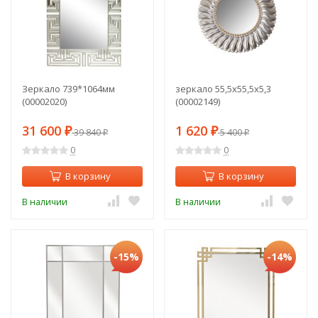
Зеркало 739*1064мм
зеркало 55,5х55,5х5,3
(00002020)
(00002149)
31 600
1 620
₽
39 840
₽
5 400
₽
₽
0
0
В корзину
В корзину
В наличии
В наличии
-15%
-14%