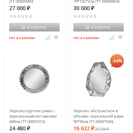
(TT-00005890)
79*102*2см (TT-00006824)
27 000
30 000
₽
₽
0
0
В корзину
В корзину
Нет в наличии
Нет в наличии
-34%
Зеркало круглое рама с
Зеркало абстрактное в
зеркальными вставками
объемн. зеркальной раме
d80см (TT-00007253)
90*60см (TT-00007560)
24 480
16 632
₽
₽
25 200
₽