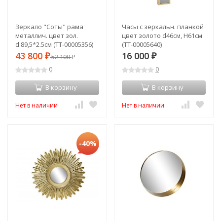
Зеркало "Соты" рама
Часы с зеркальн. планкой
металлич. цвет зол.
цвет золото d46см, H61см
d.89,5*2.5см (TT-00005356)
(TT-00005640)
43 800
16 000
₽
52 100
₽
₽
0
0
В корзину
В корзину
Нет в наличии
Нет в наличии
-40%