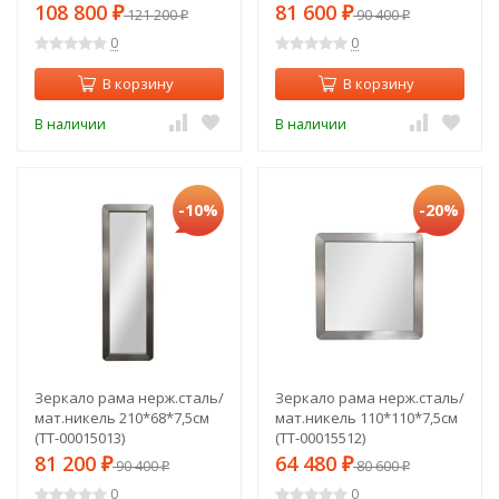
108 800
81 600
₽
121 200
₽
90 400
₽
₽
0
0
В корзину
В корзину
В наличии
В наличии
-10%
-20%
Зеркало рама нерж.сталь/
Зеркало рама нерж.сталь/
мат.никель 210*68*7,5см
мат.никель 110*110*7,5см
(TT-00015013)
(TT-00015512)
81 200
64 480
₽
90 400
₽
80 600
₽
₽
0
0