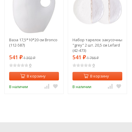
Ваза 17,5*10*20 см Bronco
Набор тарелок закусочных lef
(112-587)
"grey" 2 шт. 20,5 см Lefard
(42-473)
541
541
₽
1 302
₽
1 766
₽
₽
0
0
В корзину
В корзину
В наличии
В наличии