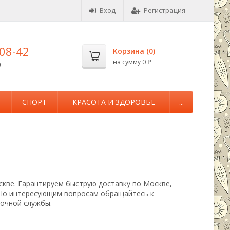
Вход
Регистрация
-08-42
Корзина (
0
)
на сумму
0
0
₽
М
СПОРТ
КРАСОТА И ЗДОРОВЬЕ
...
скве. Гарантируем быструю доставку по Москве,
 По интересующим вопросам обращайтесь к
вочной службы.