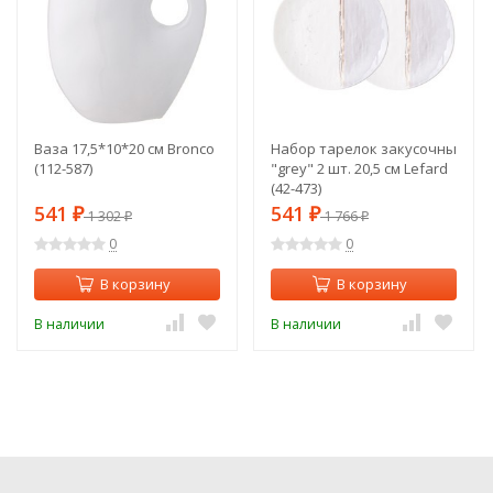
Ваза 17,5*10*20 см Bronco
Набор тарелок закусочных lef
(112-587)
"grey" 2 шт. 20,5 см Lefard
(42-473)
541
541
₽
1 302
₽
1 766
₽
₽
0
0
В корзину
В корзину
В наличии
В наличии