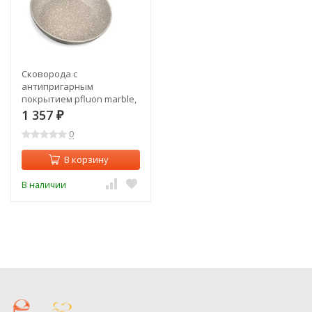
Сковорода с
антипригарным
покрытием pfluon marble,
20*4,5 см Agness (902-110)
1 357
₽
0
В корзину
В наличии