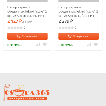
Набор тарелок
Набор тарелок
обеденных lefard "style" 2
обеденных lefard "style" 2
шт. 25*2,5 см LEFARD (441-
шт. 26*2,5 см Lefard (441-
059)
034)
2 127
2 279
₽
2 319
₽
₽
0
0
В корзину
В корзину
В наличии
В наличии