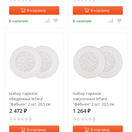
В корзину
В корзину
В наличии
В наличии
Набор тарелок
Набор тарелок
обеденных lefard
закусочных lefard
"фабьен" 2 шт. 26,5 см
"фабьен" 2 шт. 20,5 см
Lefard (760-772)
Lefard (760-771)
2 472
1 264
₽
₽
0
0
В корзину
В корзину