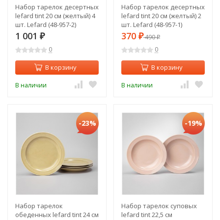
Набор тарелок десертных
Набор тарелок десертных
lefard tint 20 см (желтый) 4
lefard tint 20 см (желтый) 2
шт. Lefard (48-957-2)
шт. Lefard (48-957-1)
1 001
370
₽
₽
490
₽
0
0
В корзину
В корзину
В наличии
В наличии
-23%
-19%
Набор тарелок
Набор тарелок суповых
обеденных lefard tint 24 см
lefard tint 22,5 см