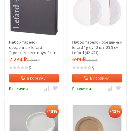
Набор тарелок
Набор тарелок обеденных
обеденных lefard
lefard "grey" 2 шт. 25,5 см
"кристал'' платинум 2 шт.
Lefard (42-471)
26,7 см Lefard (414-060)
2 284
699
₽
3 099
₽
2 530
₽
₽
0
0
В корзину
В корзину
В наличии
В наличии
-13%
-13%