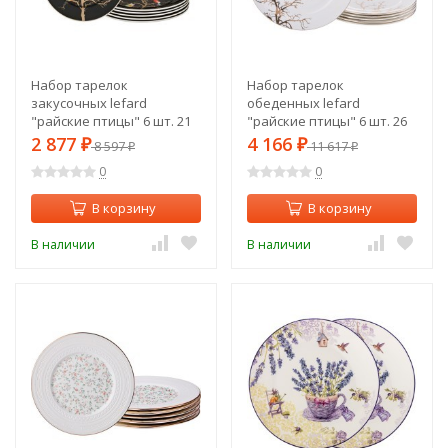
Набор тарелок
Набор тарелок
закусочных lefard
обеденных lefard
"райские птицы" 6 шт. 21
"райские птицы" 6 шт. 26
см черный Lefard (264-753)
см Lefard (264-844)
2 877
4 166
₽
8 597
₽
11 617
₽
₽
0
0
В корзину
В корзину
В наличии
В наличии