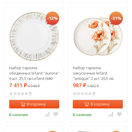
-13%
-31%
Набор тарелок
Набор тарелок
обеденных lefard "aurora"
закусочных lefard
6 шт. 25,5 см Lefard (440-
"antique" 2 шт. 20,5 см
271)
Lefard (415-2265)
7 411
987
₽
8 546
₽
1 422
₽
₽
0
0
В корзину
В корзину
В наличии
В наличии