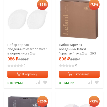
-35%
-72%
Набор тарелок
Набор тарелок
обеденных lefard "native"
обеденных lefard
в форме листа 2 шт.
"кристал'' голд 2 шт. 26,5
27,7*20,5*2,5 см Lefard
см Lefard (414-051)
986
806
₽
1 508
₽
2 855
₽
₽
(474-217)
0
0
В корзину
В корзину
В наличии
В наличии
-26%
-72%