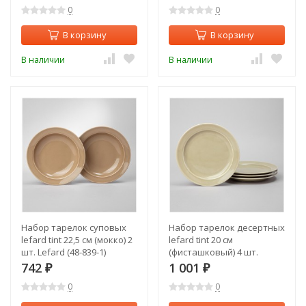
0
0
В корзину
В корзину
В наличии
В наличии
Набор тарелок суповых
Набор тарелок десертных
lefard tint 22,5 см (мокко) 2
lefard tint 20 см
шт. Lefard (48-839-1)
(фисташковый) 4 шт.
Lefard (48-853-3)
742
1 001
₽
₽
0
0