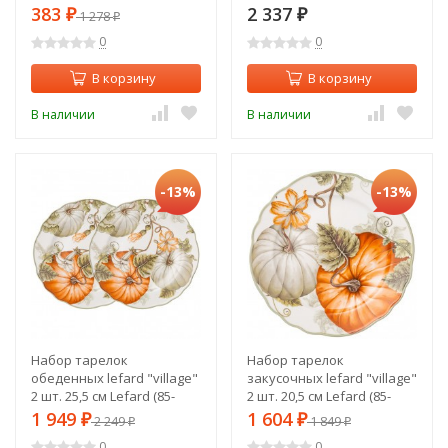
мятный Bronco (263-1118)
383
2 337
₽
1 278
₽
₽
0
0
В корзину
В корзину
В наличии
В наличии
-13%
-13%
Набор тарелок
Набор тарелок
обеденных lefard "village"
закусочных lefard "village"
2 шт. 25,5 см Lefard (85-
2 шт. 20,5 см Lefard (85-
1821)
1820)
1 949
1 604
₽
2 249
₽
1 849
₽
₽
0
0