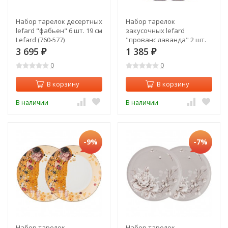
Набор тарелок десертных
Набор тарелок
lefard "фабьен" 6 шт. 19 см
закусочных lefard
Lefard (760-577)
"прованс лаванда" 2 шт.
20,5 см Lefard (104-587)
3 695
1 385
₽
₽
0
0
В корзину
В корзину
В наличии
В наличии
-9%
-7%
Набор тарелок
Набор тарелок