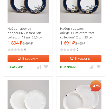
Набор тарелок
Набор тарелок
обеденных lefard "art
обеденных lefard "art
collection" 2 шт. 25,5 см
collection" 2 шт. 23 см
Lefard (590-692)
Lefard (590-690)
1 894
1 691
₽
2 691
₽
2 403
₽
₽
0
0
В корзину
В корзину
В наличии
В наличии
-47%