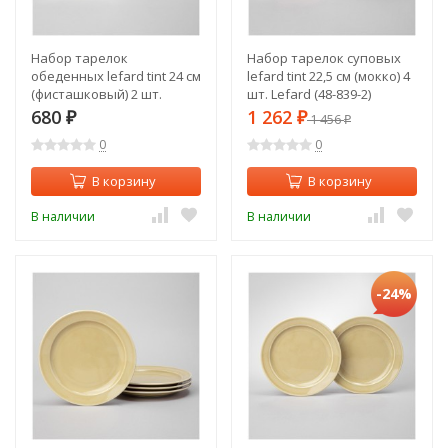
Набор тарелок
Набор тарелок суповых
обеденных lefard tint 24 см
lefard tint 22,5 см (мокко) 4
(фисташковый) 2 шт.
шт. Lefard (48-839-2)
Lefard (48-854-1)
680
1 262
₽
₽
1 456
₽
0
0
В корзину
В корзину
В наличии
В наличии
-24%