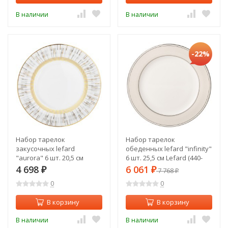
В наличии
В наличии
-22%
Набор тарелок
Набор тарелок
закусочных lefard
обеденных lefard "infinity"
"aurora" 6 шт. 20,5 см
6 шт. 25,5 см Lefard (440-
Lefard (440-272)
266)
4 698
6 061
₽
₽
7 768
₽
0
0
В корзину
В корзину
В наличии
В наличии