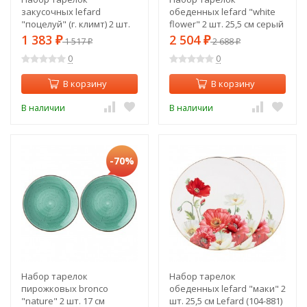
закусочных lefard
обеденных lefard "white
"поцелуй" (г. климт) 2 шт.
flower" 2 шт. 25,5 см серый
20,5 см, кремовая, серая
Lefard (415-2130)
1 383
2 504
₽
1 517
₽
2 688
₽
₽
Lefard (104-670)
0
0
В корзину
В корзину
В наличии
В наличии
-70%
Набор тарелок
Набор тарелок
пирожковых bronco
обеденных lefard "маки" 2
"nature" 2 шт. 17 см
шт. 25,5 см Lefard (104-881)