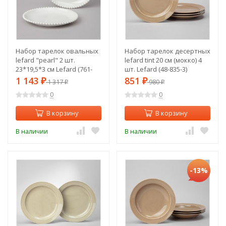
Набор тарелок овальных
Набор тарелок десертных
lefard "pearl" 2 шт.
lefard tint 20 см (мокко) 4
23*19,5*3 см Lefard (761-
шт. Lefard (48-835-3)
108)
1 143
851
₽
1 317
₽
980
₽
₽
0
0
В корзину
В корзину
В наличии
В наличии
-13%