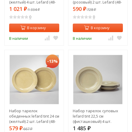
(желтый) 4 шт. Lefard (48-
(розовый) 2 шт. Lefard (48-
959-2)
872-1)
1 021
590
₽
1 334
₽
728
₽
₽
0
0
В корзину
В корзину
В наличии
В наличии
-13%
Набор тарелок
Набор тарелок суповых
обеденных lefard tint 24 см
lefard tint 22,5 см
(желтый) 2 шт. Lefard (48-
(фисташковый) 4 шт.
959-1)
Lefard (48-857-2)
579
1 485
₽
667
₽
₽