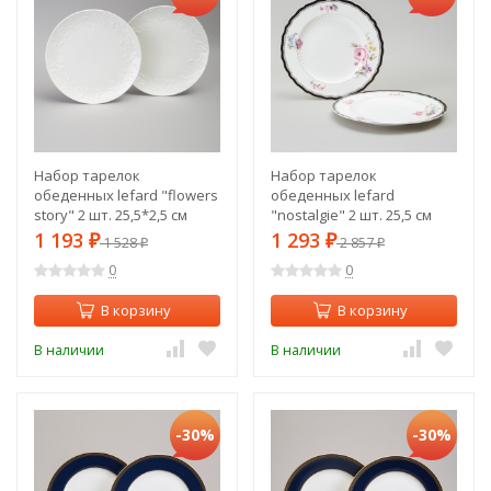
Набор тарелок
Набор тарелок
обеденных lefard "flowers
обеденных lefard
story" 2 шт. 25,5*2,5 см
"nostalgie" 2 шт. 25,5 см
Lefard (474-265)
Lefard (590-667)
1 193
1 293
₽
1 528
₽
2 857
₽
₽
0
0
В корзину
В корзину
В наличии
В наличии
-30%
-30%