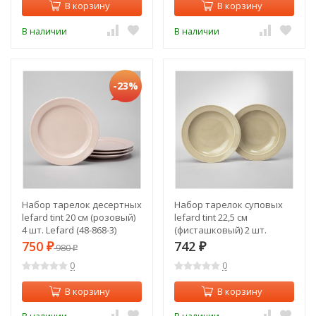
В корзину
В корзину
В наличии
В наличии
-23%
Набор тарелок десертных
Набор тарелок суповых
lefard tint 20 см (розовый)
lefard tint 22,5 см
4 шт. Lefard (48-868-3)
(фисташковый) 2 шт.
Lefard (48-857-1)
750
742
₽
980
₽
₽
0
0
В корзину
В корзину