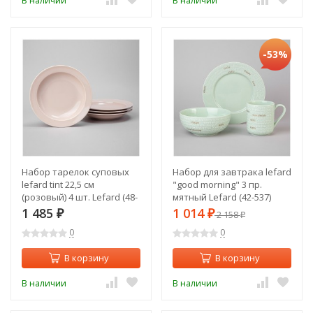
В наличии
В наличии
-53%
Набор тарелок суповых
Набор для завтрака lefard
lefard tint 22,5 см
"good morning" 3 пр.
(розовый) 4 шт. Lefard (48-
мятный Lefard (42-537)
872-2)
1 485
1 014
₽
₽
2 158
₽
0
0
В корзину
В корзину
В наличии
В наличии