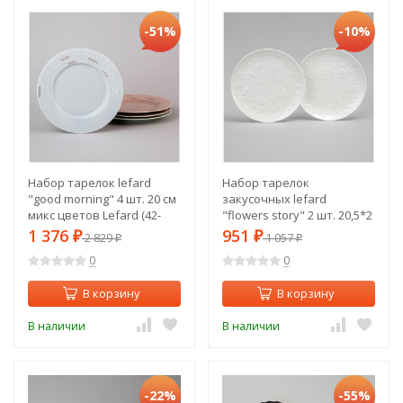
-51%
-10%
Набор тарелок lefard
Набор тарелок
"good morning" 4 шт. 20 см
закусочных lefard
микс цветов Lefard (42-
"flowers story" 2 шт. 20,5*2
539)
см Lefard (474-266)
1 376
951
₽
2 829
₽
1 057
₽
₽
0
0
В корзину
В корзину
В наличии
В наличии
-22%
-55%