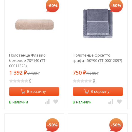
-60%
-50%
Полотенце Флавио
Полотенце Орсетто
бежевое 70*140 (TT-
графит 50*90 (TT-00012097)
00011323)
1 392
750
₽
3 480
₽
1 500
₽
₽
0
0
В корзину
В корзину
В наличии
В наличии
-50%
-50%