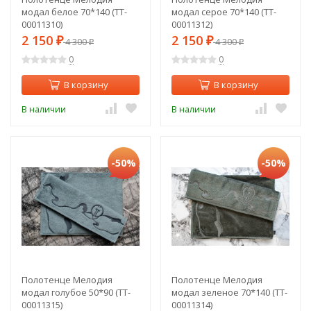
модал белое 70*140 (TT-
модал серое 70*140 (TT-
00011310)
00011312)
2 150
2 150
₽
4 300
₽
4 300
₽
₽
0
0
В корзину
В корзину
В наличии
В наличии
-50%
-50%
Полотенце Мелодия
Полотенце Мелодия
модал голубое 50*90 (TT-
модал зеленое 70*140 (TT-
00011315)
00011314)