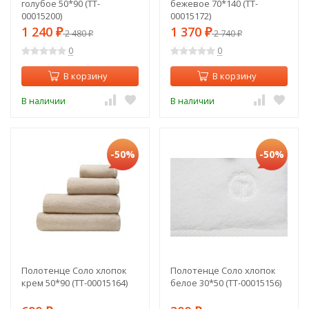
голубое 50*90 (TT-
бежевое 70*140 (TT-
00015200)
00015172)
1 240
1 370
₽
2 480
₽
2 740
₽
₽
0
0
В корзину
В корзину
В наличии
В наличии
-50%
-50%
Полотенце Соло хлопок
Полотенце Соло хлопок
крем 50*90 (TT-00015164)
белое 30*50 (TT-00015156)