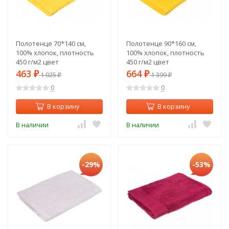
Полотенце 70*140 см,
Полотенце 90*160 см,
100% хлопок, плотность
100% хлопок, плотность
450 г/м2 цвет
450 г/м2 цвет
канареечный SANTALINO
канареечный SANTALINO
463
664
₽
1 025
₽
1 399
₽
₽
(982-044)
(982-045)
0
0
В корзину
В корзину
В наличии
В наличии
-29%
-53%