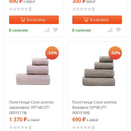
690
300
₽
1 380
₽
600
₽
₽
0
0
В корзину
В корзину
В наличии
В наличии
-50%
-50%
Полотенце Соло хлопок
Полотенце Соло хлопок
сиреневое 70*140 (TT-
бежевое 50*90 (TT-
00015174)
00015166)
1 370
690
₽
2 740
₽
1 380
₽
₽
0
0