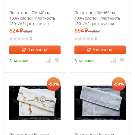
Полотенце 70*140 см,
Полотенце 90*160 см,
100% хлопок, плотность
100% хлопок, плотность
450 г/м2 цвет светло-
450 г/м2 цвет фуксия
сиреневый SANTALINO
SANTALINO (982-072)
624
664
₽
883
₽
1 399
₽
₽
(982-062)
0
0
В корзину
В корзину
В наличии
В наличии
-50%
-50%
Полотенце Мелодия
Полотенце Мелодия