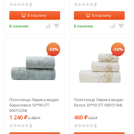
0
0
В корзину
В корзину
В наличии
В наличии
-50%
-50%
Полотенце Лирика модал
Полотенце Лирика модал
бирюзовое 50*90 (TT-
белое 30*50 (TT-00015194)
00015204)
1 240
460
₽
2 480
₽
920
₽
₽
0
0