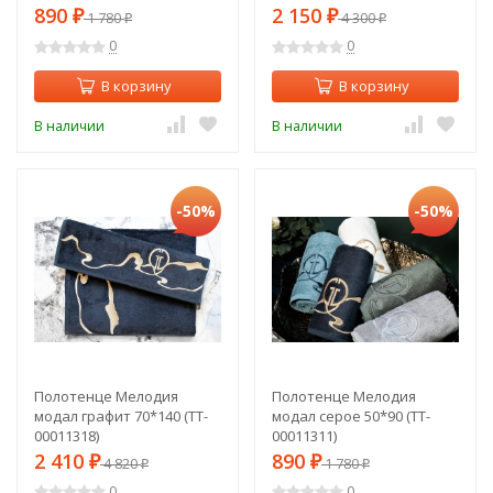
890
2 150
₽
1 780
₽
4 300
₽
₽
0
0
В корзину
В корзину
В наличии
В наличии
-50%
-50%
Полотенце Мелодия
Полотенце Мелодия
модал графит 70*140 (TT-
модал серое 50*90 (TT-
00011318)
00011311)
2 410
890
₽
4 820
₽
1 780
₽
₽
0
0