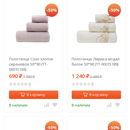
-50%
-50%
Полотенце Соло хлопок
Полотенце Лирика модал
сиреневое 50*90 (TT-
белое 50*90 (TT-00015189)
00015169)
690
1 240
₽
1 380
₽
2 480
₽
₽
0
0
В корзину
В корзину
В наличии
В наличии
-50%
-50%