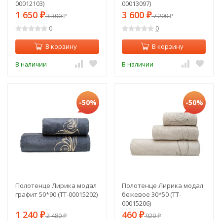
00012103)
00013097)
1 650
3 600
₽
3 300
₽
7 200
₽
₽
0
0
В корзину
В корзину
В наличии
В наличии
-50%
-50%
Полотенце Лирика модал
Полотенце Лирика модал
графит 50*90 (TT-00015202)
бежевое 30*50 (TT-
00015206)
1 240
460
₽
2 480
₽
920
₽
₽