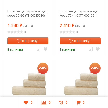
Полотенце Лирика модал
Полотенце Лирика модал
кофе 50*90 (TT-00015210)
кофе 70*140 (TT-00015211)
1 240
2 410
₽
2 480
₽
4 820
₽
₽
0
0
В корзину
В корзину
В наличии
В наличии
-50%
-50%
0
0
0
0