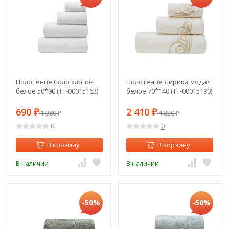
Полотенце Соло хлопок
Полотенце Лирика модал
белое 50*90 (TT-00015163)
белое 70*140 (TT-00015190)
690
2 410
₽
1 380
₽
4 820
₽
₽
0
0
В корзину
В корзину
В наличии
В наличии
-50%
-50%