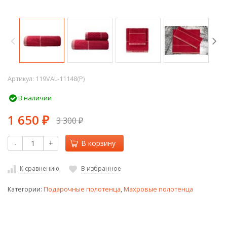
Артикул:
119VAL-11148(P)
В наличии
1 650
3 300
₽
₽
-
+
В корзину
К сравнению
В избранное
Категории:
Подарочные полотенца
,
Махровые полотенца