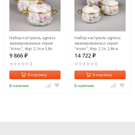
Набор кастрюль agness
Набор кастрюль agness
эмалированных серия
эмалированных серия
"irises", 4пр. 2,1л и 3,8л
"irises", 6пр. 2,1л, 2,8л и
Agness (950-603)
3,8л Agness (950-607)
9 866
14 722
₽
₽
0
0
В корзину
В корзину
В наличии
В наличии