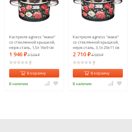
Кастрюля agness "маки"
Кастрюля agness "маки"
со стеклянной крышкой,
со стеклянной крышкой,
нерж.сталь, 1,5л 16х9 см
нерж.сталь, 3,1л 20х11 см
Agness (916-305)
Agness (916-307)
1 946
2 710
₽
3 534
₽
4 939
₽
₽
0
0
В корзину
В корзину
В наличии
В наличии