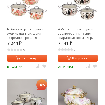
Набор кастрюль agness
Набор кастрюль agness
эмалированных серия
эмалированных серия
"корейская роза", 6пр.
"парижские коты", 6пр.
2,0/2,8/3,6л,18х11/20х12/22х13см
2,0/2,8/3,6л,18х11/20х12/22х13см
7 244
7 141
₽
₽
Agness (934-717)
Agness (934-715)
0
0
В корзину
В корзину
В наличии
В наличии
-8%