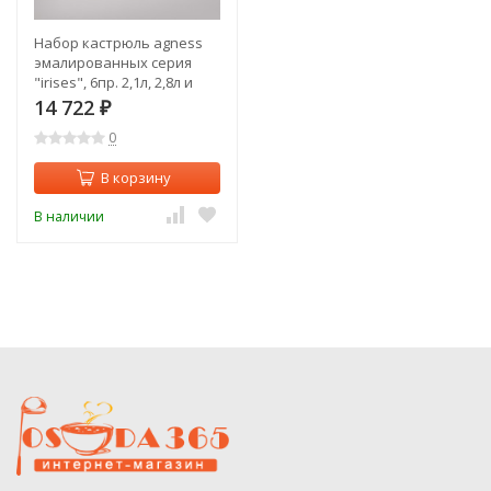
Набор кастрюль agness
эмалированных серия
"irises", 6пр. 2,1л, 2,8л и
3,8л Agness (950-607)
14 722
₽
0
В корзину
В наличии