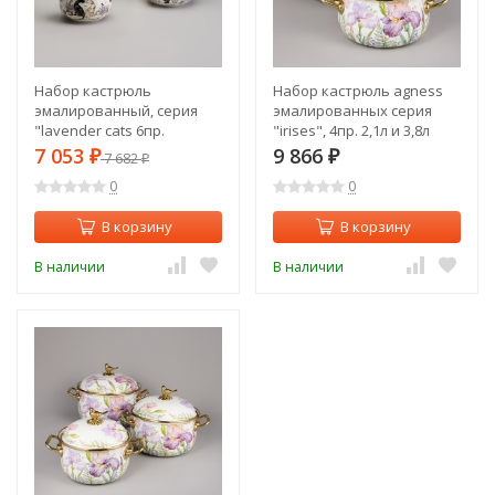
Набор кастрюль
Набор кастрюль agness
эмалированный, серия
эмалированных серия
"lavender cats 6пр.
"irises", 4пр. 2,1л и 3,8л
2,0/2,8/3,8л диа.18/20/22см
Agness (950-603)
7 053
9 866
₽
7 682
₽
₽
Agness (943-107)
0
0
В корзину
В корзину
В наличии
В наличии