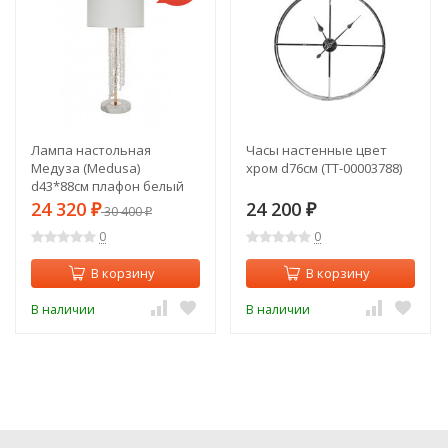
Лампа настольная
Часы настенные цвет
Медуза (Medusa)
хром d76см (TT-00003788)
d43*88см плафон белый
(TT-00000584)
24 320
24 200
₽
30 400
₽
₽
0
0
В корзину
В корзину
В наличии
В наличии