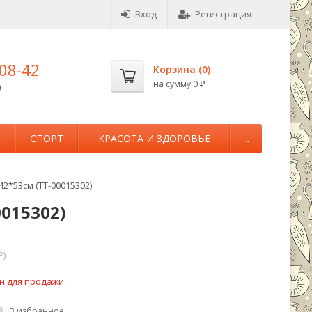
Вход
Регистрация
-08-42
Корзина (
0
)
на сумму
0
0
₽
М
СПОРТ
КРАСОТА И ЗДОРОВЬЕ
...
2*53см (TT-00015302)
015302)
P)
н для продажи
В избранное