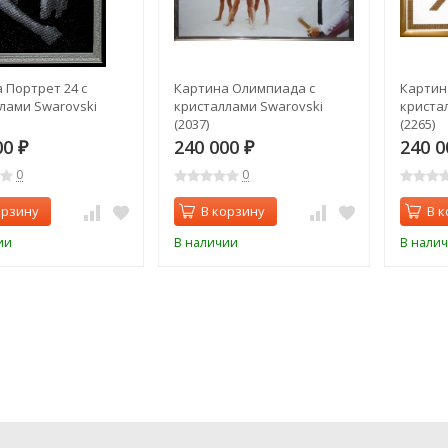
 Портрет 24 с
Картина Олимпиада с
Картина
лами Swarovski
кристаллами Swarovski
криста
(2037)
(2265)
00
240 000
240 
₽
₽
0
0
орзину
В корзину
В к
ии
В наличии
В нали