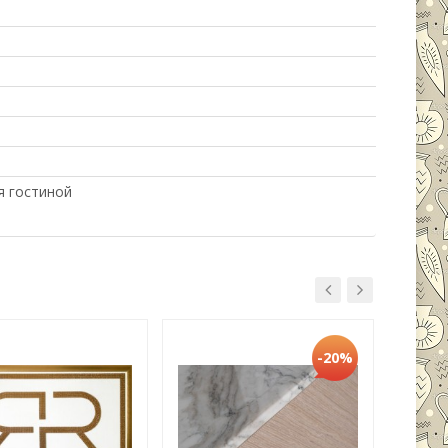
я гостиной
-20%