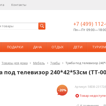
ата
Контакты
+7 (499) 112
Пн—Пт 09:00—18:0
ПОДАРКИ
ДАЧА
ОТДЫХ
ДЕТИ
ТУРИЗ
Товары для дома
Мебель
Тумбы
Тумба под телевизор 240*4
 под телевизор 240*42*53см (TT-00
Артикул:
58DB-23172(
-20%
Товар недоступе
К сравнению