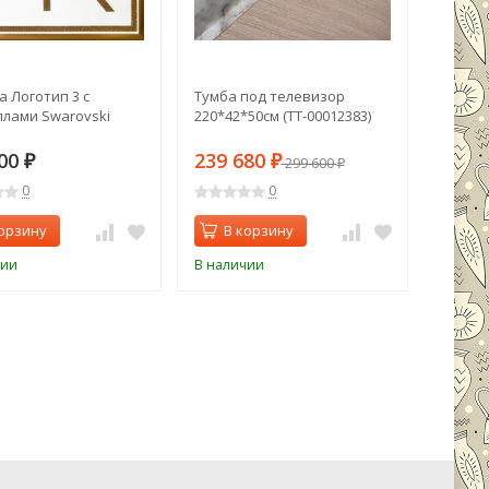
 Логотип 3 с
Тумба под телевизор
Стелл
ллами Swarovski
220*42*50см (TT-00012383)
(Crossi
000106
000
239 680
238 
₽
₽
299 600
₽
0
0
орзину
В корзину
В 
чии
В наличии
В нали