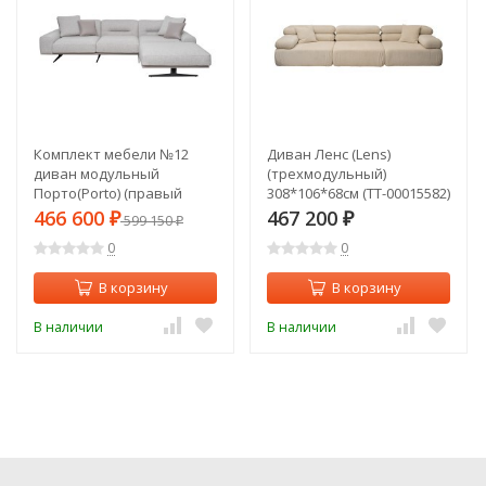
Комплект мебели №12
Диван Ленс (Lens)
диван модульный
(трехмодульный)
Порто(Porto) (правый
308*106*68см (TT-00015582)
угол) (TT-00015948)
466 600
467 200
₽
599 150
₽
₽
0
0
В корзину
В корзину
В наличии
В наличии