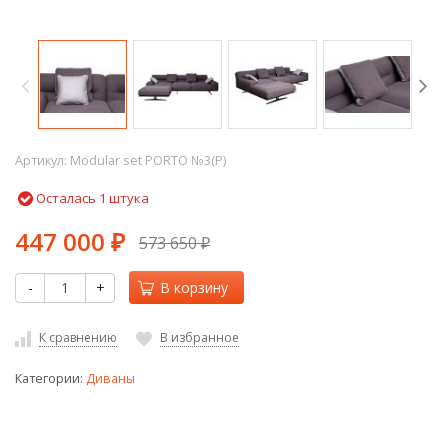
Артикул:
Modular set PORTO №3(P)
Осталась 1 штука
447 000
573 650
₽
₽
-
+
В корзину
К сравнению
В избранное
Категории:
Диваны