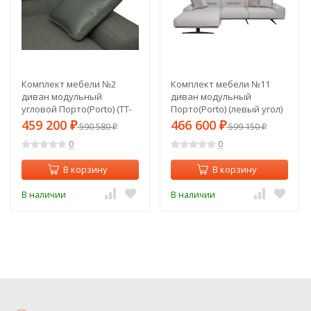
Комплект мебели №2
Комплект мебели №11
диван модульный
диван модульный
угловой Порто(Porto) (TT-
Порто(Porto) (левый угол)
00014362)
(TT-00015738)
459 200
466 600
₽
590 580
₽
599 150
₽
₽
0
0
В корзину
В корзину
В наличии
В наличии