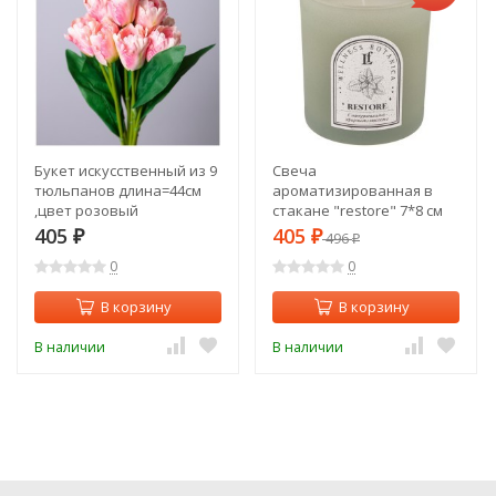
Букет искусственный из 9
Свеча
тюльпанов длина=44см
ароматизированная в
,цвет розовый
стакане "restore" 7*8 см
мал.уп.=24шт Lefard (535-
Lefard (625-101)
405
405
₽
₽
496
₽
336)
0
0
В корзину
В корзину
В наличии
В наличии