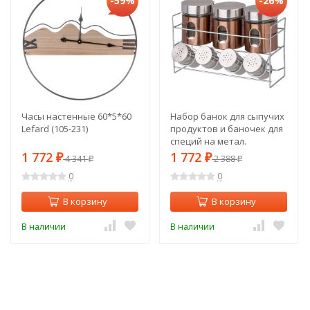
-59%
-26%
Часы настенные 60*5*60
Набор банок для сыпучих
Lefard (105-231)
продуктов и баночек для
специй на метал.
подставке Agness (172-
1 772
1 772
₽
4 341
₽
2 388
₽
₽
142)
0
0
В корзину
В корзину
В наличии
В наличии