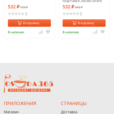
подставке 260 мл Lefard
(155-768)
532
532
₽
726
₽
943
₽
₽
0
0
В корзину
В корзину
В наличии
В наличии
ПРИЛОЖЕНИЯ
СТРАНИЦЫ
Магазин
Доставка