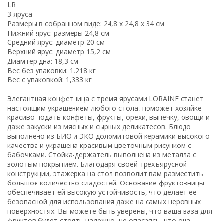
LR
3 яруса
Размеры в собранном виде: 24,8 х 24,8 х 34 см
Нижний ярус: размеры 24,8 см
Средний ярус: диаметр 20 см
Верхний ярус: диаметр 15,2 см
Диамтер дна: 18,3 см
Вес без упаковки: 1,218 кг
Вес с упаковкой: 1,333 кг
Элегантная конфетница с тремя ярусами LORAINE станет
настоящим украшением любого стола, поможет хозяйке
красиво подать конфеты, фрукты, орехи, выпечку, овощи и
даже закуски из мясных и сырных деликатесов. Блюдо
выполнено из БИО и ЭКО доломитовой керамики высокого
качества и украшена красивым цветочным рисунком с
бабочками. Стойка-держатель выполнена из металла с
золотым покрытием. Благодаря своей трехъярусной
конструкции, этажерка на стол позволит вам разместить
большое количество сладостей. Основание фруктовницы
обеспечивает ей высокую устойчивость, что делает ее
безопасной для использования даже на самых неровных
поверхностях. Вы можете быть уверены, что ваша ваза для
фруктов будет стоять надежно, не опасаясь, что она