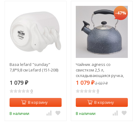
-47%
Ваза lefard "sunday"
Чайник agness со
7,8*9,8 см Lefard (151-208)
свистком 2,5 л,
складывающаяся ручка,
индукцион. дно Agness
1 079
1 079
₽
₽
2 027
₽
(937-915)
0
0
В корзину
В корзину
В наличии
В наличии