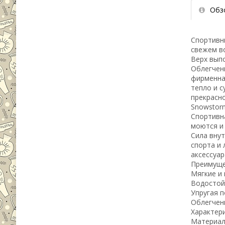
Обз
Спортивны
свежем во
Верх выпо
Облегчен
фирменна
тепло и с
прекрасно
Snowstor
Спортивна
моются и
Сила внут
спорта и 
аксессуар
Преимуще
Мягкие и 
Водостой
Упругая 
Облегченн
Характери
Материал