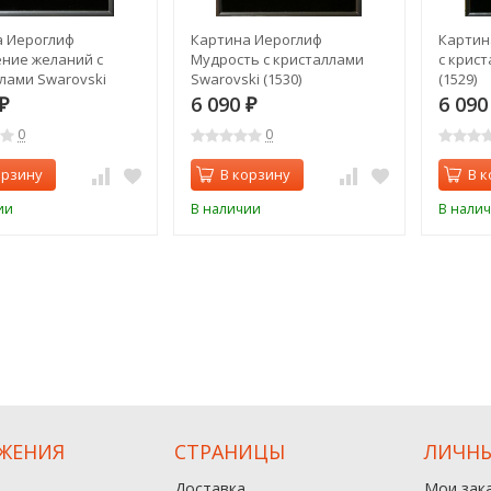
 Иероглиф
Картина Иероглиф
Картин
ние желаний с
Мудрость с кристаллами
с крист
лами Swarovski
Swarovski (1530)
(1529)
6 090
6 09
₽
₽
0
0
орзину
В корзину
В к
ии
В наличии
В нали
ЖЕНИЯ
СТРАНИЦЫ
ЛИЧНЫ
Доставка
Мои зак