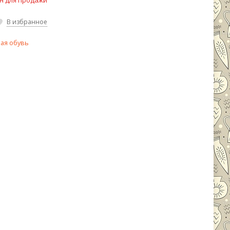
н для продажи
В избранное
ая обувь