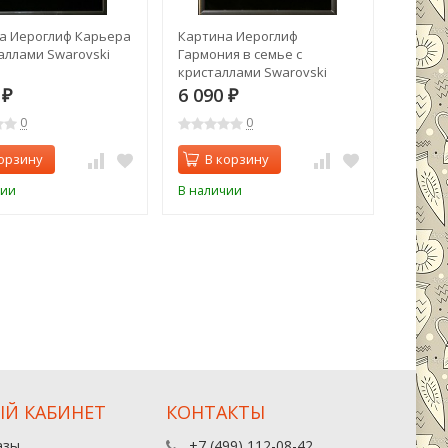
а Иероглиф Карьера
Картина Иероглиф
Карти
аллами Swarovski
Гармония в семье с
счасть
кристаллами Swarovski
Swarovs
(1528)
0
6 090
6 09
₽
₽
0
0
орзину
В корзину
В 
чии
В наличии
В нали
Й КАБИНЕТ
КОНТАКТЫ
азы
+7 (499) 112-08-42