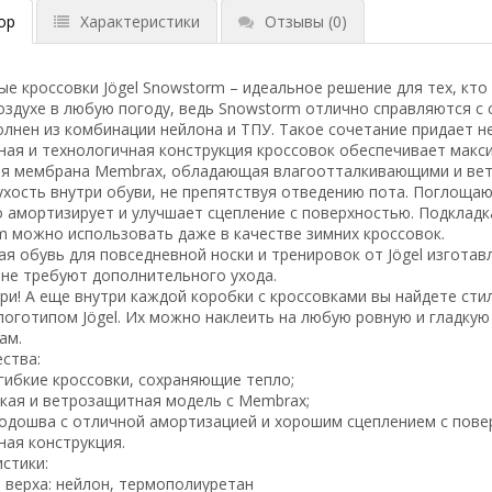
ор
Характеристики
Отзывы
(0)
е кроссовки Jögel Snowstorm – идеальное решение для тех, кто
здухе в любую погоду, ведь Snowstorm отлично справляются с с
лнен из комбинации нейлона и ТПУ. Такое сочетание придает н
ная и технологичная конструкция кроссовок обеспечивает макс
я мембрана Membrax, обладающая влагоотталкивающими и вет
ухость внутри обуви, не препятствуя отведению пота. Поглощаю
 амортизирует и улучшает сцепление с поверхностью. Подкладк
m можно использовать даже в качестве зимних кроссовок.
я обувь для повседневной носки и тренировок от Jögel изготав
 не требуют дополнительного ухода.
ри! А еще внутри каждой коробки с кроссовками вы найдете ст
логотипом Jögel. Их можно наклеить на любую ровную и гладку
ам.
ства:
гибкие кроссовки, сохраняющие тепло;
кая и ветрозащитная модель с Membrax;
подошва с отличной амортизацией и хорошим сцеплением с пове
ая конструкция.
стики:
 верха: нейлон, термополиуретан