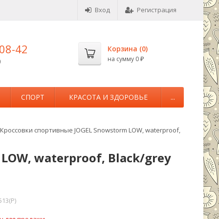
Вход
Регистрация
-08-42
Корзина (
0
)
на сумму
0
0
₽
М
СПОРТ
КРАСОТА И ЗДОРОВЬЕ
...
Кроссовки спортивные JOGEL Snowstorm LOW, waterproof,
OW, waterproof, Black/grey
13(P)