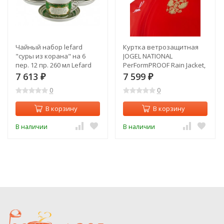
Чайный набор lefard
Куртка ветрозащитная
"суры из корана" на 6
JOGEL NATIONAL
пер. 12 пр. 260 мл Lefard
PerFormPROOF Rain Jacket,
(86-1774)
красный (2110450)
7 613
7 599
₽
₽
0
0
В корзину
В корзину
В наличии
В наличии