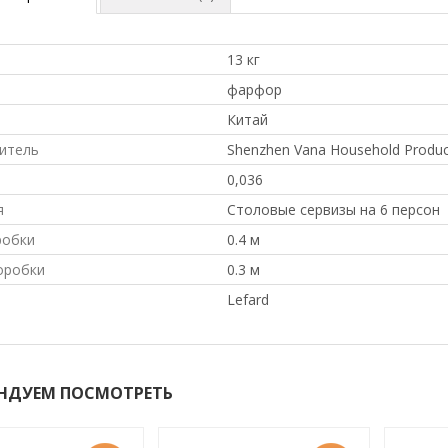
13 кг
л
фарфор
Китай
итель
Shenzhen Vana Household Product
0,036
я
Столовые сервизы на 6 персон
робки
0.4 м
оробки
0.3 м
Lefard
НДУЕМ ПОСМОТРЕТЬ