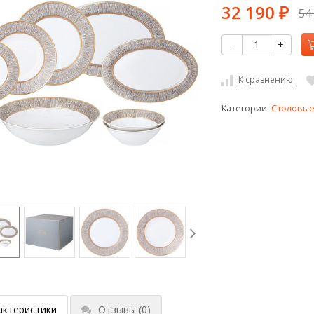
32 190
54
₽
-
+
К сравнению
Категории:
Столовые
актеристики
Отзывы
(0)