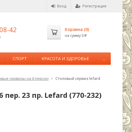
Вход
Регистрация
-08-42
Корзина (
0
)
на сумму
0
0
₽
М
СПОРТ
КРАСОТА И ЗДОРОВЬЕ
...
овые сервизы на 6 персон
Столовый сервиз lefard
пер. 23 пр. Lefard (770-232)