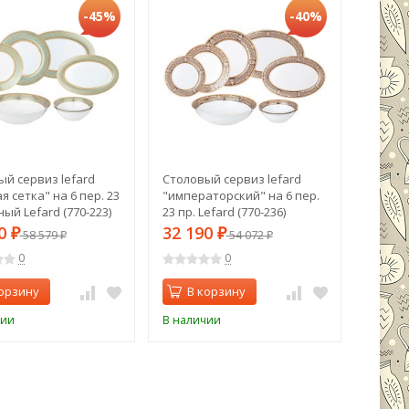
-45%
-40%
й сервиз lefard
Столовый сервиз lefard
Стол 
я сетка" на 6 пер. 23
"императорский" на 6 пер.
черн.с
ный Lefard (770-223)
23 пр. Lefard (770-236)
120*60
90
32 190
32 2
₽
58 579
₽
54 072
₽
₽
0
0
орзину
В корзину
В 
чии
В наличии
В нали