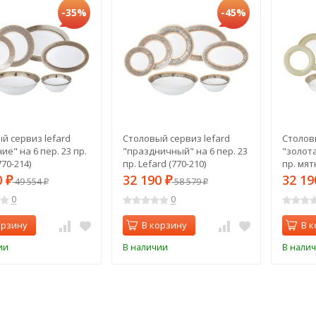
-35%
-45%
й сервиз lefard
Столовый сервиз lefard
Столовы
е" на 6 пер. 23 пр.
"праздничный" на 6 пер. 23
"золота
770-214)
пр. Lefard (770-210)
пр. мят
0
32 190
32 1
₽
49 554
₽
58 579
₽
₽
0
0
орзину
В корзину
В к
ии
В наличии
В нали