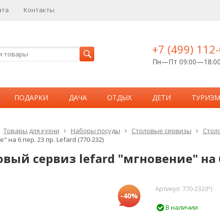
ата
Контакты
+7 (499) 112
Пн—Пт 09:00—18:0
ПОДАРКИ
ДАЧА
ОТДЫХ
ДЕТИ
ТУРИЗ
Товары для кухни
Наборы посуды
Столовые сервизы
Стол
 на 6 пер. 23 пр. Lefard (770-232)
вый сервиз lefard "мгновение" на 6 
Артикул:
770-232(P)
-40%
В наличии