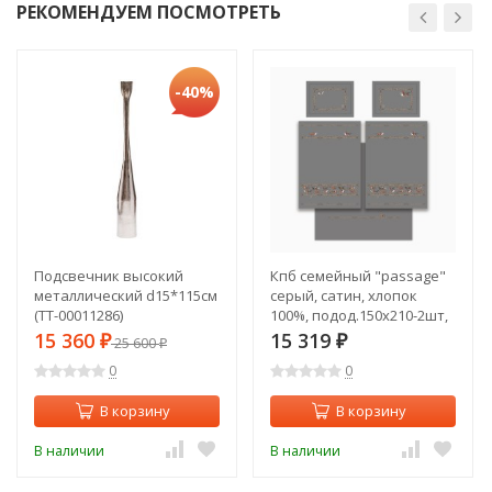
РЕКОМЕНДУЕМ ПОСМОТРЕТЬ
-40%
Подсвечник высокий
Кпб семейный "passage"
металлический d15*115см
серый, сатин, хлопок
(TT-00011286)
100%, подод.150х210-2шт,
пр.240х240-1шт, нав.50х70-
15 360
15 319
₽
25 600
₽
₽
2шт Lefard (989-002-05)
0
0
В корзину
В корзину
В наличии
В наличии