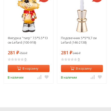
Фигурка "тигр" 7.5*5.5*13
Подсвечник 5*5*9,7 см
см Lefard (100-918)
Lefard (146-2138)
281
281
₽
750
₽
346
₽
₽
0
0
В корзину
В корзину
В наличии
В наличии