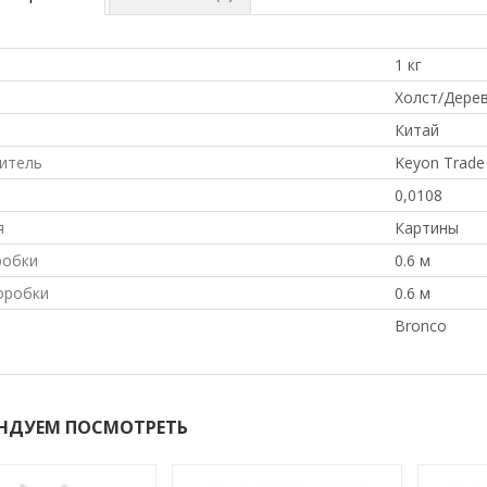
1 кг
л
Холст/Дере
Китай
итель
Keyon Trade 
0,0108
я
Картины
робки
0.6 м
оробки
0.6 м
Bronco
НДУЕМ ПОСМОТРЕТЬ