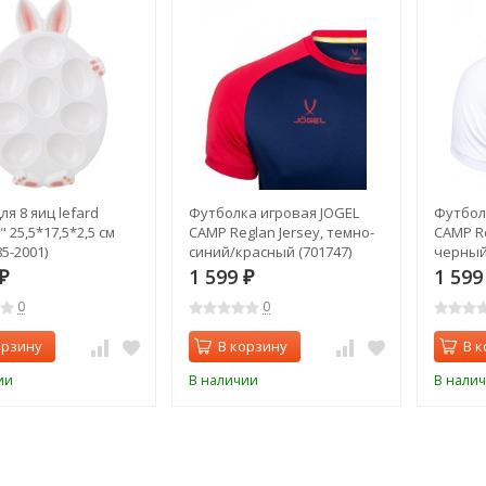
я 8 яиц lefard
Футболка игровая JOGEL
Футбол
 25,5*17,5*2,5 см
CAMP Reglan Jersey, темно-
CAMP Re
85-2001)
синий/красный (701747)
черный
1 599
1 59
₽
₽
0
0
орзину
В корзину
В к
ии
В наличии
В нали