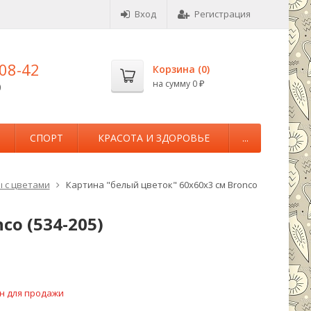
Вход
Регистрация
-08-42
Корзина (
0
)
на сумму
0
0
₽
М
СПОРТ
КРАСОТА И ЗДОРОВЬЕ
...
 с цветами
Картина "белый цветок" 60х60х3 см Bronco
co (534-205)
н для продажи