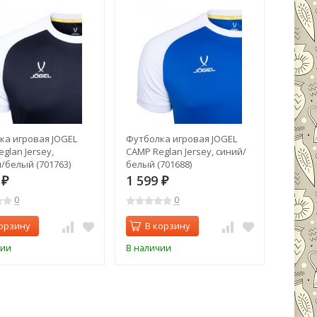
ка игровая JOGEL
Футболка игровая JOGEL
Футбол
glan Jersey,
CAMP Reglan Jersey, синий/
CAMP R
/белый (701763)
белый (701688)
гранат
9
1 599
1 59
₽
₽
0
0
орзину
В корзину
В 
чии
В наличии
В нали