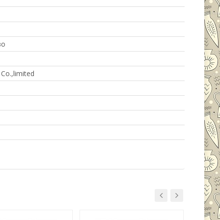
во
Co.,limited