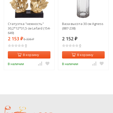
Статуэтка "нежность"
Ваза высота 30 см Agness
30,2*12*31,5 см Lefard (154-
(887-238)
649)
2 153
2 152
₽
5 336
₽
₽
0
0
В корзину
В корзину
В наличии
В наличии