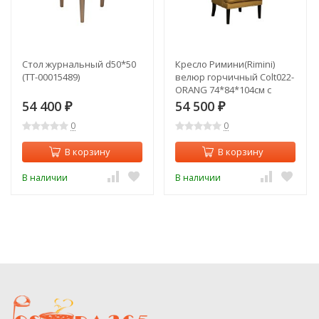
Стол журнальный d50*50
Кресло Римини(Rimini)
(TT-00015489)
велюр горчичный Colt022-
ORANG 74*84*104см с
подушкой (TT-00011016)
54 400
54 500
₽
₽
0
0
В корзину
В корзину
В наличии
В наличии