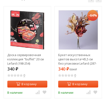
-64%
Доска сервировочная
Букет искусственных
коллекция "buffet" 20 см
цветов высота=45,5 см
Lefard (198-254)
без упаковки Lefard (287-
215)
340
340
₽
₽
934
₽
0
0
В корзину
В корзину
В наличии
В наличии