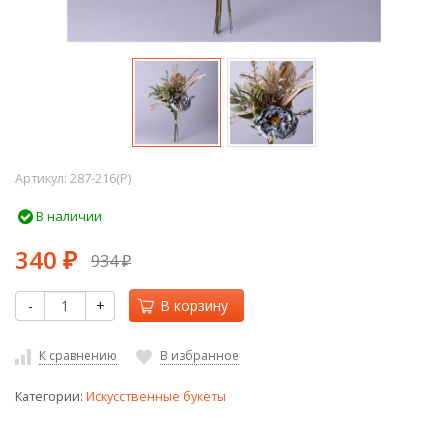
Артикул:
287-216(P)
В наличии
340
934
₽
₽
-
+
В корзину
К сравнению
В избранное
Категории:
Искусственные букеты