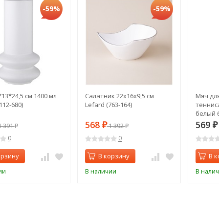
-59%
-59%
13*24,5 см 1400 мл
Салатник 22х16х9,5 см
Мяч дл
112-680)
Lefard (763-164)
тенниса
белый 6
568
569
 391
₽
1 392
₽
₽
₽
0
0
орзину
В корзину
В к
ии
В наличии
В нали