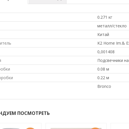
0.271 кг
л
металл/стекло
Китай
итель
K2 Home Im.& Ex
0,001408
я
Подсвечники на
робки
0.08 м
оробки
0.22 м
Bronco
НДУЕМ ПОСМОТРЕТЬ