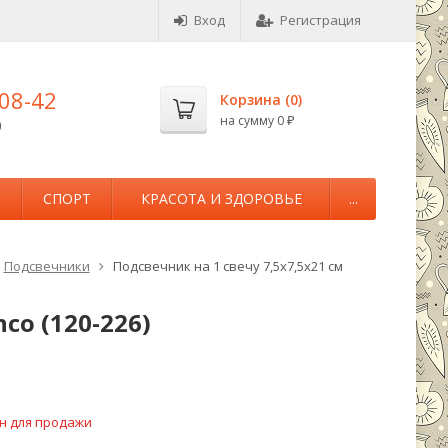
Вход
Регистрация
-08-42
Корзина (
0
)
на сумму
0
0
₽
М
СПОРТ
КРАСОТА И ЗДОРОВЬЕ
...
Подсвечники
Подсвечник на 1 свечу 7,5х7,5х21 см
co (120-226)
н для продажи