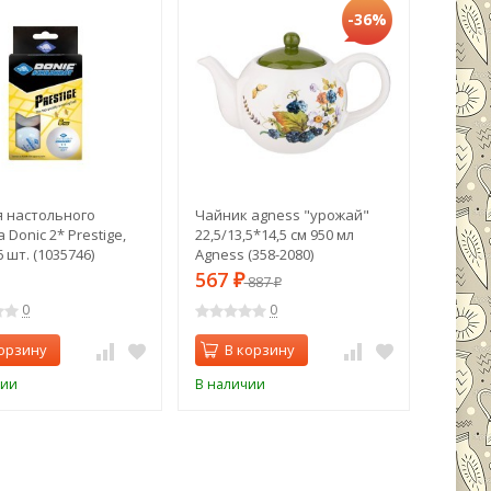
-36%
я настольного
Чайник agness "урожай"
Компо
 Donic 2* Prestige,
22,5/13,5*14,5 см 950 мл
"лаван
 шт. (1035746)
Agness (358-2080)
Lefard 
567
567
₽
887
₽
0
0
орзину
В корзину
В 
чии
В наличии
В нали